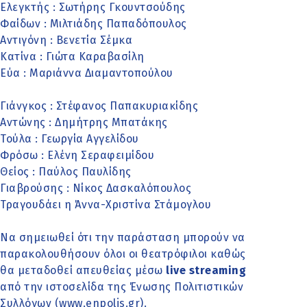
Ελεγκτής : Σωτήρης Γκουντσούδης
Φαίδων : Μιλτιάδης Παπαδόπουλος
Αντιγόνη : Βενετία Σέμκα
Κατίνα : Γιώτα Καραβασίλη
Εύα : Μαριάννα Διαμαντοπούλου
Γιάνγκος : Στέφανος Παπακυριακίδης
Αντώνης : Δημήτρης Μπατάκης
Τούλα : Γεωργία Αγγελίδου
Φρόσω : Ελένη Σεραφειμίδου
Θείος : Παύλος Παυλίδης
Γιαβρούσης : Νίκος Δασκαλόπουλος
Τραγουδάει η Άννα-Χριστίνα Στάμογλου
Να σημειωθεί ότι την παράσταση μπορούν να
παρακολουθήσουν όλοι οι θεατρόφιλοι καθώς
θα μεταδοθεί απευθείας μέσω
live streaming
από την ιστοσελίδα της Ένωσης Πολιτιστικών
Συλλόγων (
www.enpolis.gr
).