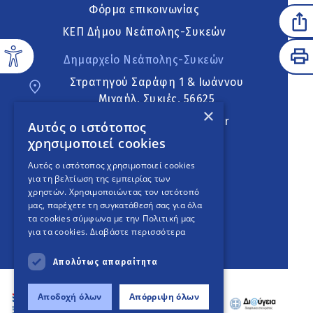
Φόρμα επικοινωνίας
ΚΕΠ Δήμου Νεάπολης-Συκεών
Δημαρχείο Νεάπολης-Συκεών
Στρατηγού Σαράφη 1 & Ιωάννου
Μιχαήλ, Συκιές, 56625
×
neapoli.sykies@ddt.gov.gr
Αυτός ο ιστότοπος
χρησιμοποιεί cookies
Ακολουθήστε
Αυτός ο ιστότοπος χρησιμοποιεί cookies
για τη βελτίωση της εμπειρίας των
χρηστών. Χρησιμοποιώντας τον ιστότοπό
μας, παρέχετε τη συγκατάθεσή σας για όλα
English Version
τα cookies σύμφωνα με την Πολιτική μας
για τα cookies.
Διαβάστε περισσότερα
An
project
Απολύτως απαραίτητα
Αποδοχή όλων
Απόρριψη όλων