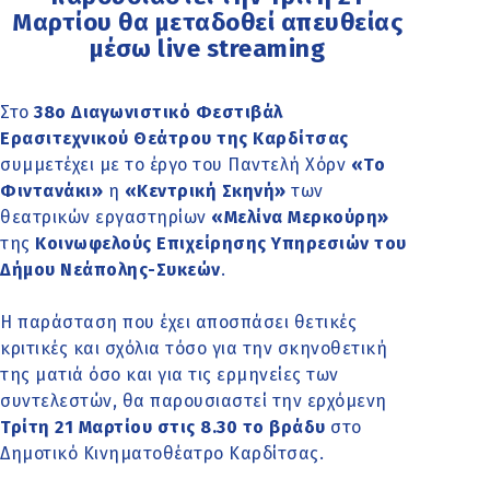
Μαρτίου θα μεταδοθεί απευθείας
μέσω live streaming
Στο
38ο Διαγωνιστικό Φεστιβάλ
Ερασιτεχνικού Θεάτρου της Καρδίτσας
συμμετέχει με το έργο του Παντελή Χόρν
«Το
Φιντανάκι»
η
«Κεντρική Σκηνή»
των
θεατρικών εργαστηρίων
«Μελίνα Μερκούρη»
της
Κοινωφελούς Επιχείρησης Υπηρεσιών του
Δήμου Νεάπολης-Συκεών
.
Η παράσταση που έχει αποσπάσει θετικές
κριτικές και σχόλια τόσο για την σκηνοθετική
της ματιά όσο και για τις ερμηνείες των
συντελεστών, θα παρουσιαστεί την ερχόμενη
Τρίτη 21 Μαρτίου στις 8.30 το βράδυ
στο
Δημοτικό Κινηματοθέατρο Καρδίτσας.