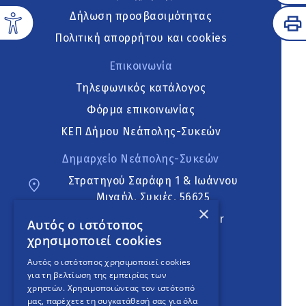
Δήλωση προσβασιμότητας
Πολιτική απορρήτου και cookies
Επικοινωνία
Τηλεφωνικός κατάλογος
Φόρμα επικοινωνίας
ΚΕΠ Δήμου Νεάπολης-Συκεών
Δημαρχείο Νεάπολης-Συκεών
Στρατηγού Σαράφη 1 & Ιωάννου
Μιχαήλ, Συκιές, 56625
×
neapoli.sykies@ddt.gov.gr
Αυτός ο ιστότοπος
χρησιμοποιεί cookies
Ακολουθήστε
Αυτός ο ιστότοπος χρησιμοποιεί cookies
για τη βελτίωση της εμπειρίας των
χρηστών. Χρησιμοποιώντας τον ιστότοπό
μας, παρέχετε τη συγκατάθεσή σας για όλα
English Version