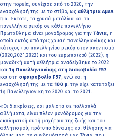
στην πορεία, συνέχισε από το 2020, την
ενασχόλησή της με το στίβο, ως
αθλήτρια ΑμεΑ
πια. Έκτοτε, τα χρυσά μετάλλια και τα
πανελλήνια ρεκόρ σε κάθε πανελλήνιο
Πρωτάθλημα είναι μονόδρομος για την
Τάνια
, η
οποία εκτός από τρις χρυσή πανελληνιονίκης και
κάτοχος του πανελληνίου ρεκόρ στον ακοντισμό
(2020,2021,2022) και του ευρωπαϊκού (2022), η
μοναδική αυτή αθλήτρια αναδείχθηκε το 2022
και
1η Πανελληνιονίκης στη δισκοβολία F57
και στη
σφαιροβολία F57
, ενώ και η
ενασχόλησή της με τα
100 μ
. την είχε κατατάξει
1η Πανελληνιονίκη το 2020 και το 2021.
«Οι διακρίσεις, και μάλιστα σε πολλαπλά
αθλήματα, είναι πλέον μονόδρομος για την
εκπληκτική αυτή μαχήτρια της ζωής και του
αθλητισμού, πρότυπο δύναμης και θέλησης για
όλους μας, τη συνδημότισσά μας Τάνια, που