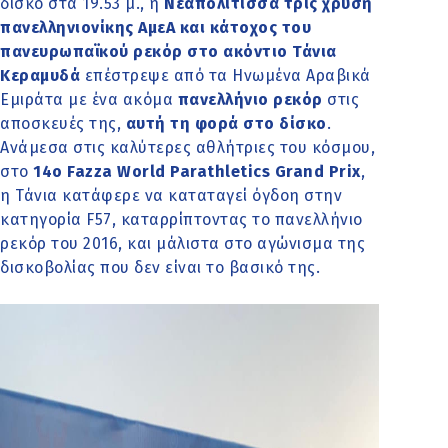
δίσκο στα 19.53 μ., η
Νεαπολίτισσα τρις χρυσή
πανελληνιονίκης ΑμεΑ και κάτοχος του
πανευρωπαϊκού ρεκόρ στο ακόντιο Τάνια
Κεραμυδά
επέστρεψε από τα Ηνωμένα Αραβικά
Εμιράτα με ένα ακόμα
πανελλήνιο ρεκόρ
στις
αποσκευές της,
αυτή τη φορά στο δίσκο
.
Ανάμεσα στις καλύτερες αθλήτριες του κόσμου,
στο
14ο Fazza World Parathletics Grand Prix
,
η Τάνια κατάφερε να καταταγεί όγδοη στην
κατηγορία F57, καταρρίπτοντας το πανελλήνιο
ρεκόρ του 2016, και μάλιστα στο αγώνισμα της
δισκοβολίας που δεν είναι το βασικό της.