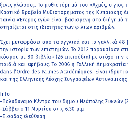
ξένες γλώσσες. Το μυθιστόρημά του «Αχμές, ο γιος 
Κρατικό Βραβείο Μυθιστορήματος της Κυπριακής Δ
ταινία «Έτερος εγώ» είναι βασισμένη στο διήγημά 
στηρίζεται στις ιδιότητες των φίλιων αριθμών.
Έχει μεταφράσει από τα αγγλικά και τα γαλλικά 48 
την ιστορία των επιστημών. Το 2012 παρουσίασε στ
κόσμου με 80 βιβλία» (26 επεισόδια) με στόχο την 
παιδιά και εφήβους. Το 2006 η Γαλλική Δημοκρατία 
dans l’Ordre des Palmes Académiques. Είναι ιδρυτι
και της Ελληνικής Λέσχης Συγγραφέων Αστυνομικής 
Info
-Πολυδύναμο Κέντρο του δήμου Νεάπολης Συκεών (Ζ
-Σάββατο 11 Μαρτίου στις 6.30 μ.μ
-Είσοδος ελεύθερη