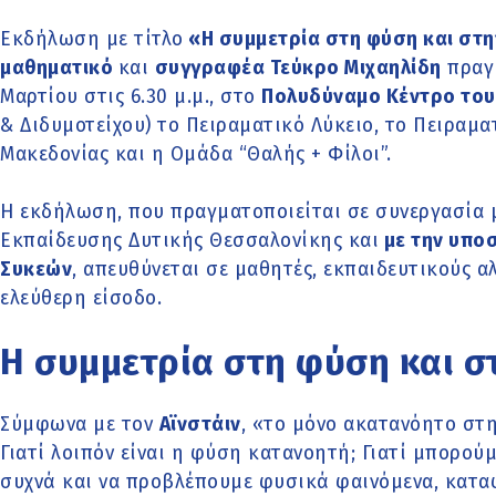
Εκδήλωση με τίτλο
«Η συμμετρία στη φύση και στη
μαθηματικό
και
συγγραφέα Τεύκρο Μιχαηλίδη
πραγμ
Μαρτίου στις 6.30 μ.μ., στο
Πολυδύναμο Κέντρο του
& Διδυμοτείχου) το Πειραματικό Λύκειο, το Πειραμ
Μακεδονίας και η Ομάδα “Θαλής + Φίλοι”.
Η εκδήλωση, που πραγματοποιείται σε συνεργασία 
Εκπαίδευσης Δυτικής Θεσσαλονίκης και
με την υπο
Συκεών
, απευθύνεται σε μαθητές, εκπαιδευτικούς αλ
ελεύθερη είσοδο.
Η συμμετρία στη φύση και σ
Σύμφωνα με τον
Αϊνστάιν
, «το μόνο ακατανόητο στη
Γιατί λοιπόν είναι η φύση κατανοητή; Γιατί μπορού
συχνά και να προβλέπουμε φυσικά φαινόμενα, κατα