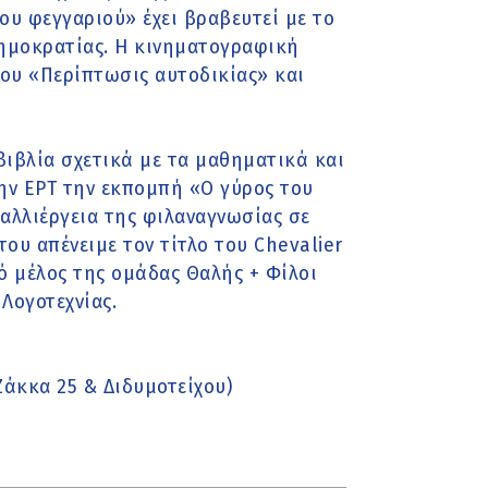
του φεγγαριού» έχει βραβευτεί με το
ημοκρατίας. Η κινηματογραφική
του «Περίπτωσις αυτοδικίας» και
βιβλία σχετικά με τα μαθηματικά και
ην ΕΡΤ την εκπομπή «Ο γύρος του
καλλιέργεια της φιλαναγνωσίας σε
του απένειμε τον τίτλο του Chevalier
κό μέλος της ομάδας Θαλής + Φίλοι
Λογοτεχνίας.
άκκα 25 & Διδυμοτείχου)