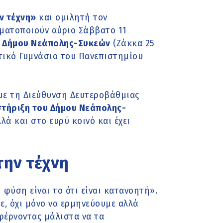
ν τέχνη»
και ομιλητή τον
ατοποιούν αύριο Σάββατο 11
 Δήμου Νεάπολης-Συκεών
(Ζάκκα 25
ατικό Γυμνάσιο του Πανεπιστημίου
με τη Διεύθυνση Δευτεροβάθμιας
στήριξη του Δήμου Νεάπολης-
λά και στο ευρύ κοινό και έχει
την τέχνη
 φύση είναι το ότι είναι κατανοητή».
με, όχι μόνο να ερμηνεύουμε αλλά
φέρνοντας μάλιστα να τα