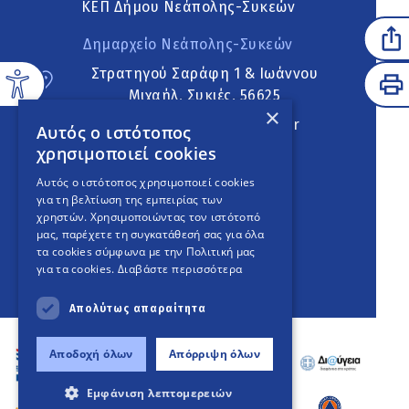
ΚΕΠ Δήμου Νεάπολης-Συκεών
Δημαρχείο Νεάπολης-Συκεών
Στρατηγού Σαράφη 1 & Ιωάννου
Μιχαήλ, Συκιές, 56625
×
neapoli.sykies@ddt.gov.gr
Αυτός ο ιστότοπος
χρησιμοποιεί cookies
Ακολουθήστε
Αυτός ο ιστότοπος χρησιμοποιεί cookies
για τη βελτίωση της εμπειρίας των
χρηστών. Χρησιμοποιώντας τον ιστότοπό
μας, παρέχετε τη συγκατάθεσή σας για όλα
English Version
τα cookies σύμφωνα με την Πολιτική μας
για τα cookies.
Διαβάστε περισσότερα
An
project
Απολύτως απαραίτητα
Αποδοχή όλων
Απόρριψη όλων
Εμφάνιση λεπτομερειών