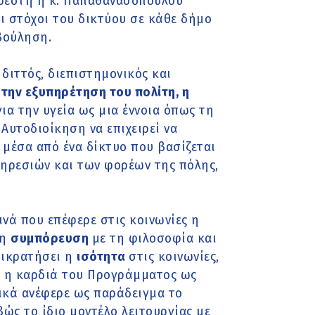
αρέστη η κ. Παπαθανασοπούλου
ι στόχοι του δικτύου σε κάθε δήμο
βούληση.
 διττός, διεπιστημονικός και
την εξυπηρέτηση του πολίτη, η
ια την υγεία ως μια έννοια όπως τη
 Αυτοδιοίκηση να επιχειρεί να
μέσα από ένα δίκτυο που βασίζεται
πηρεσιών και των φορέων της πόλης,
ινά που επέφερε στις κοινωνίες η
τη
συμπόρευση
με τη φιλοσοφία και
πικρατήσει η
ισότητα
στις κοινωνίες,
ι η καρδιά του Προγράμματος
ως
ικά ανέφερε ως παράδειγμα το
ιβώς το ίδιο μοντέλο λειτουργίας με