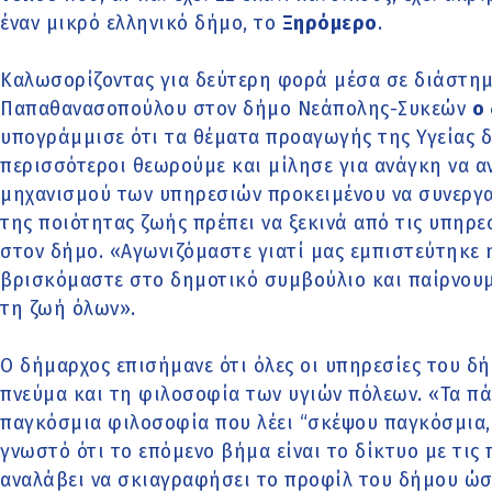
έναν μικρό ελληνικό δήμο, το
Ξηρόμερο
.
Καλωσορίζοντας για δεύτερη φορά μέσα σε διάστημ
Παπαθανασοπούλου στον δήμο Νεάπολης-Συκεών
ο
υπογράμμισε ότι τα θέματα προαγωγής της Υγείας δε
περισσότεροι θεωρούμε και μίλησε για ανάγκη να α
μηχανισμού των υπηρεσιών προκειμένου
να συνεργ
της ποιότητας ζωής πρέπει να ξεκινά από τις υπηρε
στον δήμο. «
Αγωνιζόμαστε γιατί μας εμπιστεύτηκε η
βρισκόμαστε στο δημοτικό συμβούλιο και παίρνουμ
τη ζωή όλων».
Ο δήμαρχος επισήμανε ότι όλες οι υπηρεσίες του δ
πνεύμα και τη φιλοσοφία των υγιών πόλεων. «Τα πά
παγκόσμια φιλοσοφία που λέει “σκέψου παγκόσμια,
γνωστό ότι το επόμενο βήμα είναι το δίκτυο με τις
αναλάβει να σκιαγραφήσει το προφίλ του δήμου ώσ