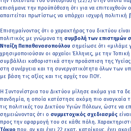
την τελευταία του συνεδρίαση (22/2) στην οποία π
επισήμανε την προϋπόθεση ότι για να επιτευχθούν ο
απαιτείται πρωτίστως να υπάρχει ισχυρή πολιτική 
Επισημαίνοντας ότι ο χαρακτήρας του δικτύου είναι
πολιτικός με γνώμονα τη
συμβολή των επιστημών σ
Νταίζη Παπαθανασοπούλου
σημείωσε ότι «μιλάμε γ
χρησιμοποιούσαν οι αρχαίοι Έλληνες, με την Τοπική
συμβάλλει καθοριστικά στην προάσπιση της Υγείας 
στη συνέργεια και τη συνεργατικότητα όλων των υ
με βάση τις αξίες και τις αρχές του ΠΟΥ.
Η Συντονίστρια του Δικτύου μίλησε ακόμα για τα δε
πανδημία, η οποία κατέστησε ακόμη πιο αναγκαία 
τις πολιτικές του Δικτύου Υγιών Πόλεων, ώστε να ε
σημειώνοντας ότι ο
συμμετοχικός σχεδιασμός
είνα
προς την εφαρμογή του σε κάθε πόλη. Χαρακτηριστ
Τόκυο
που, αν και έχει 22 εκατ. κατοίκους, έχει ακρ