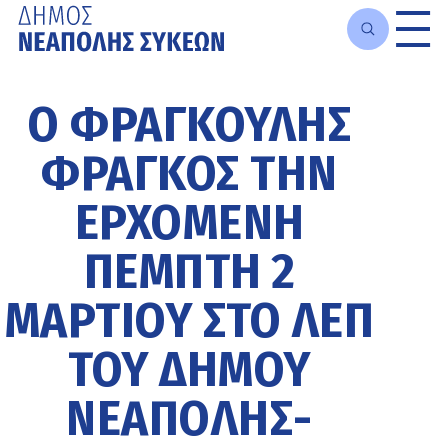
Μετάβαση
στο
Ο ΦΡΑΓΚΟΎΛΗΣ
κυρίως
περιεχόμενο
ΦΡΆΓΚΟΣ ΤΗΝ
ΕΡΧΌΜΕΝΗ
ΠΈΜΠΤΗ 2
ΜΑΡΤΊΟΥ ΣΤΟ ΛΕΠ
ΤΟΥ ΔΉΜΟΥ
ΝΕΆΠΟΛΗΣ-