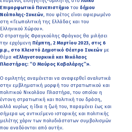
επόμενος εισηγητής-ομιλητής στο
Λαϊκό
Επιμορφωτικό Πανεπιστήμιο
του
δήμου
Νεάπολης-Συκεών
, που φέτος είναι αφιερωμένο
στη «Γεωπολιτική της Ελλάδας και του
Ελληνικού Χώρου».
Ο στρατηγός Φραγκούλης Φράγκος θα μιλήσει
την ερχόμενη
Πέμπτη, 2 Μαρτίου 2023, στις 6
μ.μ., στο Κλειστό Δημοτικό Θέατρο Συκεών
με
θέμα
«Ελληνοτουρκικά και Νικόλαος
Πλαστήρας: ‘‘Ο Μαύρος Καβαλάρης’’»
.
Ο ομιλητής αναμένεται να αναφερθεί αναλυτικά
στην εμβληματική μορφή του στρατιωτικού και
πολιτικού Νικολάου Πλαστήρα, του οποίου η
έντονη στρατιωτική και πολιτική του δράση,
αλλά κυρίως η ίδια η ζωή του, παραμένει έως και
σήμερα ως αντικείμενο ιστορικής και πολιτικής
μελέτης χάριν των πολυδιάστατων συμβολισμών
που αναδύονται από αυτήν.