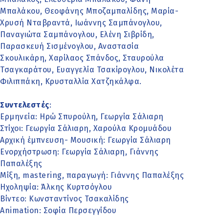
Μπαλάκου, Θεοφάνης Μποζαμπαλίδης, Μαρία-
Χρυσή Νταβραντά, Ιωάννης Σαμπάνογλου,
Παναγιώτα Σαμπάνογλου, Ελένη Σιβρίδη,
Παρασκευή Σισμένογλου, Αναστασία
Σκουλικάρη, Χαρίλαος Σπάνδος, Σταυρούλα
Τσαγκαράτου, Ευαγγελία Τσακίρογλου, Νικολέτα
Φιλιππάκη, Κρυσταλλία Χατζηκάλφα.
Συντελεστές
:
Ερμηνεία: Ηρώ Σπυρούλη, Γεωργία Σάλιαρη
Στίχοι: Γεωργία Σάλιαρη, Χαρούλα Κρομυάδου
Αρχική έμπνευση- Μουσική: Γεωργία Σάλιαρη
Ενορχήστρωση: Γεωργία Σάλιαρη, Γιάννης
Παπαλέξης
Μίξη, mastering, παραγωγή: Γιάννης Παπαλέξης
Ηχοληψία: Άλκης Κυρτσόγλου
Βίντεο: Κωνσταντίνος Τσακαλίδης
Animation: Σοφία Περσεγγίδου