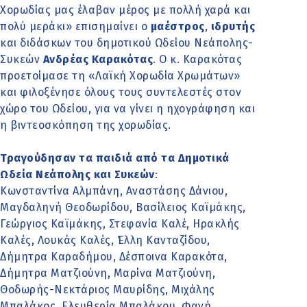
Χορωδίας μας έλαβαν μέρος με πολλή χαρά και
πολύ μεράκι» επισημαίνει ο
μαέστρος
,
ιδρυτής
και διδάσκων του δημοτικού Ωδείου Νεάπολης-
Συκεών
Ανδρέας Καρακότας
. Ο κ. Καρακότας
προετοίμασε τη «Λαϊκή Χορωδία Χρωμάτων»
και φιλοξένησε όλους τους συντελεστές στον
χώρο του Ωδείου, για να γίνει η ηχογράφηση και
η βιντεοσκόπηση της χορωδίας.
Τραγούδησαν τα παιδιά από τα Δημοτικά
Ωδεία Νεάπολης και Συκεών
:
Κωνσταντίνα Αλμπάνη, Αναστάσης Δάνιου,
Μαγδαληνή Θεοδωρίδου, Βασίλειος Καϊμάκης,
Γεώργιος Καϊμάκης, Στεφανία Καλέ, Ηρακλής
Καλές, Λουκάς Καλές, Έλλη Κανταζίδου,
Δήμητρα Καραδήμου, Δέσποινα Καρακότα,
Δήμητρα Ματζιούνη, Μαρίνα Ματζιούνη,
Θοδωρής-Νεκτάριος Μαυρίδης, Μιχάλης
Μπαλάκος, Ελευθερία Μπαλάκου, Φανή