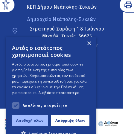
ΚΕΠ Δήμου Νεάπολης-Συκεών
Δημαρχείο Νεάπολης-Συκεών
Στρατηγού Σαράφη 1 & Ιωάννου
Μιχαήλ, Συκιές, 56625
×
neapoli.sykies@ddt.gov.gr
Αυτός ο ιστότοπος
χρησιμοποιεί cookies
Ακολουθήστε
Αυτός ο ιστότοπος χρησιμοποιεί cookies
για τη βελτίωση της εμπειρίας των
χρηστών. Χρησιμοποιώντας τον ιστότοπό
μας, παρέχετε τη συγκατάθεσή σας για όλα
English Version
τα cookies σύμφωνα με την Πολιτική μας
για τα cookies.
Διαβάστε περισσότερα
An
project
Απολύτως απαραίτητα
Αποδοχή όλων
Απόρριψη όλων
Εμφάνιση λεπτομερειών