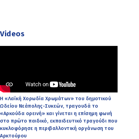
Videos
Η «Λαϊκή Χορωδία Χρωμάτων» του δημοτικού
Ωδείου Νεάπολης-Συκεών, τραγουδά το
«Αρκούδα ορεινή» και γίνεται η επίσημη φωνή
στο πρώτο παιδικό, εκπαιδευτικό τραγούδι που
κυκλοφόρησε η περιβαλλοντική οργάνωση του
Αρκτούρου