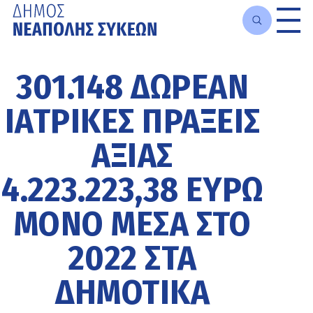
Μετάβαση
στο
301.148 ΔΩΡΕΆΝ
κυρίως
περιεχόμενο
ΙΑΤΡΙΚΈΣ ΠΡΆΞΕΙΣ
ΑΞΊΑΣ
4.223.223,38 ΕΥΡΏ
ΜΌΝΟ ΜΈΣΑ ΣΤΟ
2022 ΣΤΑ
ΔΗΜΟΤΙΚΆ