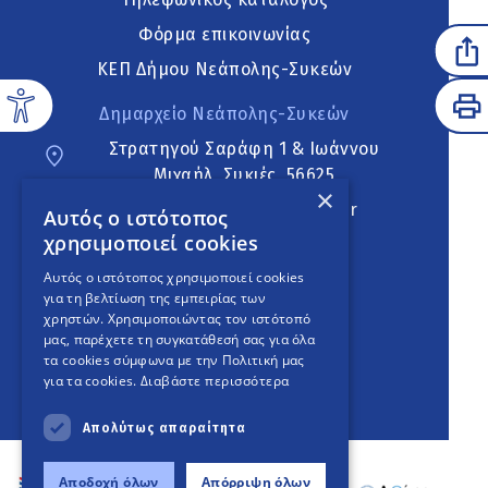
Φόρμα επικοινωνίας
ΚΕΠ Δήμου Νεάπολης-Συκεών
Δημαρχείο Νεάπολης-Συκεών
Στρατηγού Σαράφη 1 & Ιωάννου
Μιχαήλ, Συκιές, 56625
×
neapoli.sykies@ddt.gov.gr
Αυτός ο ιστότοπος
χρησιμοποιεί cookies
Ακολουθήστε
Αυτός ο ιστότοπος χρησιμοποιεί cookies
για τη βελτίωση της εμπειρίας των
χρηστών. Χρησιμοποιώντας τον ιστότοπό
μας, παρέχετε τη συγκατάθεσή σας για όλα
English Version
τα cookies σύμφωνα με την Πολιτική μας
για τα cookies.
Διαβάστε περισσότερα
An
project
Απολύτως απαραίτητα
Αποδοχή όλων
Απόρριψη όλων