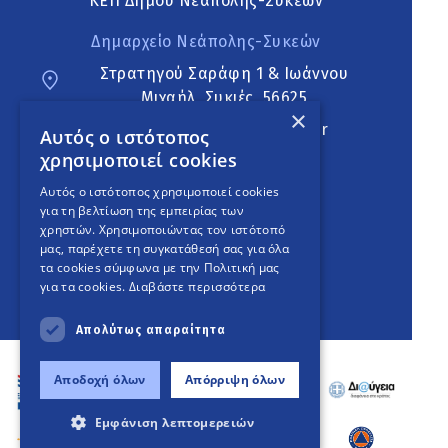
ΚΕΠ Δήμου Νεάπολης-Συκεών
Δημαρχείο Νεάπολης-Συκεών
Στρατηγού Σαράφη 1 & Ιωάννου
Μιχαήλ, Συκιές, 56625
×
neapoli.sykies@ddt.gov.gr
Αυτός ο ιστότοπος
χρησιμοποιεί cookies
Ακολουθήστε
Αυτός ο ιστότοπος χρησιμοποιεί cookies
για τη βελτίωση της εμπειρίας των
χρηστών. Χρησιμοποιώντας τον ιστότοπό
μας, παρέχετε τη συγκατάθεσή σας για όλα
English Version
τα cookies σύμφωνα με την Πολιτική μας
για τα cookies.
Διαβάστε περισσότερα
An
project
Απολύτως απαραίτητα
Αποδοχή όλων
Απόρριψη όλων
Εμφάνιση λεπτομερειών