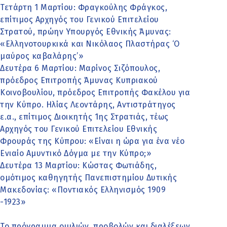
Τετάρτη 1 Μαρτίου: Φραγκούλης Φράγκος,
επίτιμος Αρχηγός του Γενικού Επιτελείου
Στρατού, πρώην Υπουργός Εθνικής Άμυνας:
«Ελληνοτουρκικά και Νικόλαος Πλαστήρας ‘Ο
μαύρος καβαλάρης’»
Δευτέρα 6 Μαρτίου: Μαρίνος Σιζόπουλος,
πρόεδρος Επιτροπής Άμυνας Κυπριακού
Κοινοβουλίου, πρόεδρος Επιτροπής Φακέλου για
την Κύπρο. Ηλίας Λεοντάρης, Αντιστράτηγος
ε.α., επίτιμος Διοικητής 1ης Στρατιάς, τέως
Αρχηγός του Γενικού Επιτελείου Εθνικής
Φρουράς της Κύπρου: «Είναι η ώρα για ένα νέο
Ενιαίο Αμυντικό Δόγμα με την Κύπρο;»
Δευτέρα 13 Μαρτίου: Κώστας Φωτιάδης,
ομότιμος καθηγητής Πανεπιστημίου Δυτικής
Μακεδονίας: «Ποντιακός Ελληνισμός 1909
-1923»
Το πρόγραμμα ομιλιών, προβολών και διαλέξεων