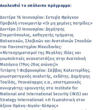
Ακολουθεί το υπόλοιπο πρόγραμμα:
Δευτέρα 16 Ιανουαρίου: Ευτυχία Φράγκου
Προβολή ντοκιμαντέρ «Οι μη χαμένες πατρίδες»
Δευτέρα 23 Ιανουαρίου: Δημήτρης
Σταματόπουλος, καθηγητής τμήματος
Βαλκανικών, Σλαβικών και Ανατολικών Σπουδών
του Πανεπιστημίου Μακεδονίας:
«Μετασχηματισμοί της Μεγάλης Ιδέας και
γεωπολιτικές ανακατατάξεις στην Ανατολική
Μεσόγειο (19ος-20ος αιώνας)»
Τετάρτη 1 Φεβρουαρίου: Σάββας Καλεντερίδης,
γεωστρατηγικός αναλυτής, εκδότης. Δημήτρης
Τσαϊλάς, Υποναύαρχος ε.α., επιστημονικός
συνεργάτης-ερευνητής στα Institute for
National and International Security (INIS) και
Strategy International: «Η Γεωπολιτική στον
άξονα Θράκη–Αιγαίο–Κύπρος»