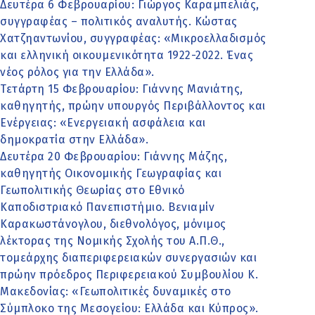
Δευτέρα 6 Φεβρουαρίου: Γιώργος Καραμπελιάς,
συγγραφέας – πολιτικός αναλυτής. Κώστας
Χατζηαντωνίου, συγγραφέας: «Μικροελλαδισμός
και ελληνική οικουμενικότητα 1922-2022. Ένας
νέος ρόλος για την Ελλάδα».
Τετάρτη 15 Φεβρουαρίου: Γιάννης Μανιάτης,
καθηγητής, πρώην υπουργός Περιβάλλοντος και
Ενέργειας: «Ενεργειακή ασφάλεια και
δημοκρατία στην Ελλάδα».
Δευτέρα 20 Φεβρουαρίου: Γιάννης Μάζης,
καθηγητής Οικονομικής Γεωγραφίας και
Γεωπολιτικής Θεωρίας στο Εθνικό
Καποδιστριακό Πανεπιστήμιο. Βενιαμίν
Καρακωστάνογλου, διεθνολόγος, μόνιμος
λέκτορας της Νομικής Σχολής του Α.Π.Θ.,
τομεάρχης διαπεριφερειακών συνεργασιών και
πρώην πρόεδρος Περιφερειακού Συμβουλίου Κ.
Μακεδονίας: «Γεωπολιτικές δυναμικές στο
Σύμπλοκο της Μεσογείου: Ελλάδα και Κύπρος».