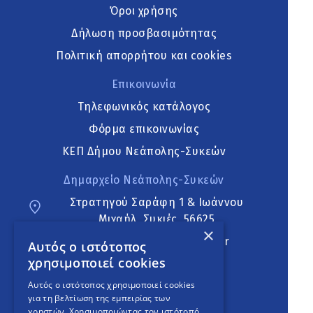
Όροι χρήσης
Δήλωση προσβασιμότητας
Πολιτική απορρήτου και cookies
Επικοινωνία
Τηλεφωνικός κατάλογος
Φόρμα επικοινωνίας
ΚΕΠ Δήμου Νεάπολης-Συκεών
Δημαρχείο Νεάπολης-Συκεών
Στρατηγού Σαράφη 1 & Ιωάννου
Μιχαήλ, Συκιές, 56625
×
neapoli.sykies@ddt.gov.gr
Αυτός ο ιστότοπος
χρησιμοποιεί cookies
Ακολουθήστε
Αυτός ο ιστότοπος χρησιμοποιεί cookies
για τη βελτίωση της εμπειρίας των
χρηστών. Χρησιμοποιώντας τον ιστότοπό