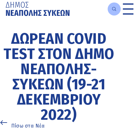
Μετάβαση
στο
ΔΩΡΕΆΝ COVID
κυρίως
περιεχόμενο
TEST ΣΤΟΝ ΔΉΜΟ
ΝΕΆΠΟΛΗΣ-
ΣΥΚΕΏΝ (19-21
ΔΕΚΕΜΒΡΊΟΥ
2022)
Πίσω στα Νέα