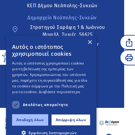
ΚΕΠ Δήμου Νεάπολης-Συκεών
Δημαρχείο Νεάπολης-Συκεών
Στρατηγού Σαράφη 1 & Ιωάννου
Μιχαήλ, Συκιές, 56625
×
neapoli.sykies@ddt.gov.gr
Αυτός ο ιστότοπος
χρησιμοποιεί cookies
Ακολουθήστε
Αυτός ο ιστότοπος χρησιμοποιεί cookies
για τη βελτίωση της εμπειρίας των
χρηστών. Χρησιμοποιώντας τον ιστότοπό
μας, παρέχετε τη συγκατάθεσή σας για όλα
English Version
τα cookies σύμφωνα με την Πολιτική μας
για τα cookies.
Διαβάστε περισσότερα
An
project
Απολύτως απαραίτητα
Αποδοχή όλων
Απόρριψη όλων
Εμφάνιση λεπτομερειών