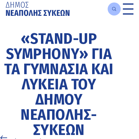
Μετάβαση
στο
«STAND-UP
κυρίως
περιεχόμενο
SYMPHONY» ΓΙΑ
ΤΑ ΓΥΜΝΆΣΙΑ ΚΑΙ
ΛΎΚΕΙΑ ΤΟΥ
ΔΉΜΟΥ
ΝΕΆΠΟΛΗΣ-
ΣΥΚΕΏΝ