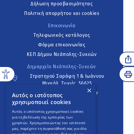
Δήλωση προσβασιμότητας
Πολιτική απορρήτου και cookies
Επικοινωνία
Τηλεφωνικός κατάλογος
Φόρμα επικοινωνίας
ΚΕΠ Δήμου Νεάπολης-Συκεών
Δημαρχείο Νεάπολης-Συκεών
Στρατηγού Σαράφη 1 & Ιωάννου
Μιχαήλ, Συκιές, 56625
×
neapoli.sykies@ddt.gov.gr
Αυτός ο ιστότοπος
χρησιμοποιεί cookies
Ακολουθήστε
Αυτός ο ιστότοπος χρησιμοποιεί cookies
για τη βελτίωση της εμπειρίας των
χρηστών. Χρησιμοποιώντας τον ιστότοπό
μας, παρέχετε τη συγκατάθεσή σας για όλα
English Version