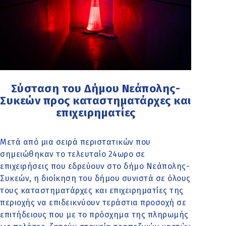
Σύσταση του Δήμου Νεάπολης-
Συκεών προς καταστηματάρχες και
επιχειρηματίες
Μετά από μια σειρά περιστατικών που
σημειώθηκαν το τελευταίο 24ωρο σε
επιχειρήσεις που εδρεύουν στο δήμο Νεάπολης-
Συκεών, η διοίκηση του δήμου συνιστά σε όλους
τους καταστηματάρχες και επιχειρηματίες της
περιοχής να επιδεικνύουν τεράστια προσοχή σε
επιτήδειους που με το πρόσχημα της πληρωμής