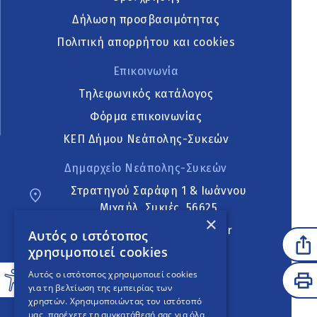
Δήλωση προσβασιμότητας
Πολιτική απορρήτου και cookies
Επικοινωνία
Τηλεφωνικός κατάλογος
Φόρμα επικοινωνίας
ΚΕΠ Δήμου Νεάπολης-Συκεών
Δημαρχείο Νεάπολης-Συκεών
Στρατηγού Σαράφη 1 & Ιωάννου
Μιχαήλ, Συκιές, 56625
×
neapoli.sykies@ddt.gov.gr
Αυτός ο ιστότοπος
χρησιμοποιεί cookies
Ακολουθήστε
Αυτός ο ιστότοπος χρησιμοποιεί cookies
για τη βελτίωση της εμπειρίας των
χρηστών. Χρησιμοποιώντας τον ιστότοπό
μας, παρέχετε τη συγκατάθεσή σας για όλα