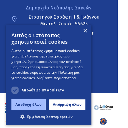
Δημαρχείο Νεάπολης-Συκεών
Στρατηγού Σαράφη 1 & Ιωάννου
Μιχαήλ, Συκιές, 56625
×
neapoli.sykies@ddt.gov.gr
Αυτός ο ιστότοπος
χρησιμοποιεί cookies
Ακολουθήστε
Αυτός ο ιστότοπος χρησιμοποιεί cookies
για τη βελτίωση της εμπειρίας των
χρηστών. Χρησιμοποιώντας τον ιστότοπό
μας, παρέχετε τη συγκατάθεσή σας για όλα
English Version
τα cookies σύμφωνα με την Πολιτική μας
για τα cookies.
Διαβάστε περισσότερα
An
project
Απολύτως απαραίτητα
Αποδοχή όλων
Απόρριψη όλων
Εμφάνιση λεπτομερειών