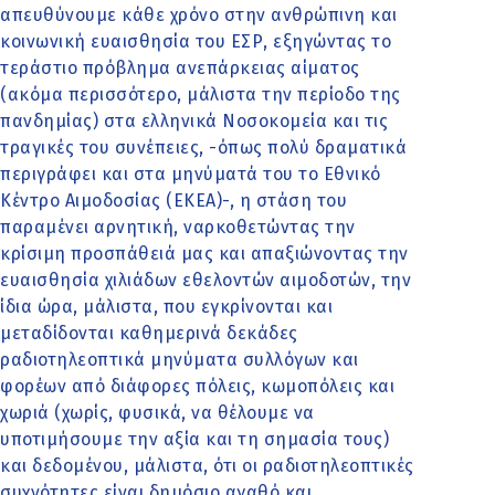
απευθύνουμε κάθε χρόνο στην ανθρώπινη και
κοινωνική ευαισθησία του ΕΣΡ, εξηγώντας το
τεράστιο πρόβλημα ανεπάρκειας αίματος
(ακόμα περισσότερο, μάλιστα την περίοδο της
πανδημίας) στα ελληνικά Νοσοκομεία και τις
τραγικές του συνέπειες, -όπως πολύ δραματικά
περιγράφει και στα μηνύματά του το Εθνικό
Κέντρο Αιμοδοσίας (ΕΚΕΑ)-, η στάση του
παραμένει αρνητική, ναρκοθετώντας την
κρίσιμη προσπάθειά μας και απαξιώνοντας την
ευαισθησία χιλιάδων εθελοντών αιμοδοτών, την
ίδια ώρα, μάλιστα, που εγκρίνονται και
μεταδίδονται καθημερινά δεκάδες
ραδιοτηλεοπτικά μηνύματα συλλόγων και
φορέων από διάφορες πόλεις, κωμοπόλεις και
χωριά (χωρίς, φυσικά, να θέλουμε να
υποτιμήσουμε την αξία και τη σημασία τους)
και δεδομένου, μάλιστα, ότι οι ραδιοτηλεοπτικές
συχνότητες είναι δημόσιο αγαθό και