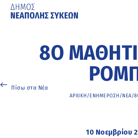
Μετάβαση
στο
κυρίως
8Ο ΜΑΘΗΤΙ
περιεχόμενο
ΡΟΜΠ
Πίσω στα Νέα
ΑΡΧΙΚΉ
/
ΕΝΗΜΈΡΩΣΗ
/
ΝΕΑ
/
8
10 Νοεμβρίου 