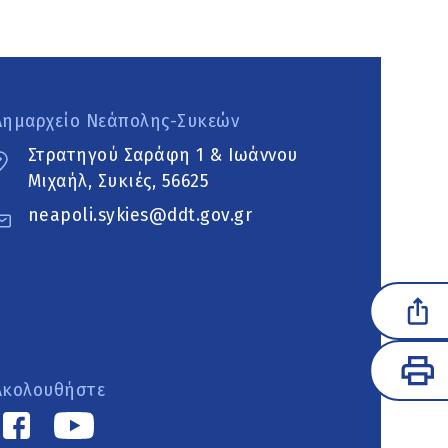
Δημαρχείο Νεάπολης-Συκεών
Στρατηγού Σαράφη 1 & Ιωάννου
Μιχαήλ, Συκιές, 56625
neapoli.sykies@ddt.gov.gr
Ακολουθήστε