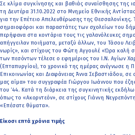
Σε κλίμα συγκίνησης και βαθιάς συναίσθησης της 
τη Δευτέρα 31.10.2022 στο Μνημείο Εθνικής Αντίστ
για την Επέτειο Απελευθέρωσης της Θεσσαλονίκης.
σημαιοφόροι και παραστάτες των σχολείων του δή
περήφανα στα κοντάρια τους τις γαλανόλευκες σημα
απήγγειλαν ποιήματα, μεταξύ άλλων, του Τάσου Λει
νωρίς», και στίχους του Φώτη Αγγουλέ «Ώρα καλή σ
των πεσόντων τέλεσε ο εφημέριος του Ι.Ν. Αγίων Χ
(Επταπυργίου), το χρονικό της ημέρας ανέγνωσε η 
Επικοινωνίας και Διαφάνειας Άννα Σεβαστιάδου, σε
μας αίμα» του συγγραφέα Γιώργου Ιωάννου που έζη
του ‘44. Κατά τη διάρκεια της συγκινητικής εκδή
όπως το «Ακορντεόν», σε στίχους Γιάννη Νεγρεπόντη
«Επέσατε θύματα».
Είκοσι επτά χρόνια τιμής