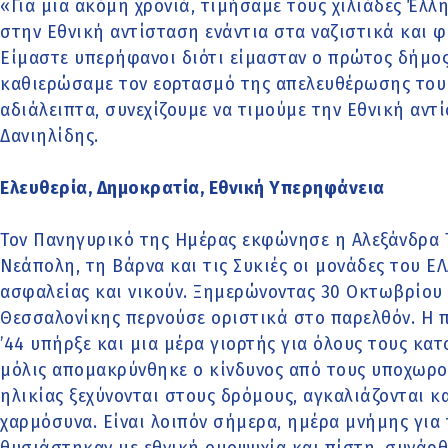
«Για μια ακόμη χρονιά, τιμήσαμε τους χιλιάδες Έλ
στην Εθνική αντίσταση ενάντια στα ναζιστικά και 
Είμαστε υπερήφανοι διότι είμασταν ο πρώτος δήμος
καθιερώσαμε τον εορτασμό της απελευθέρωσης του 
αδιάλειπτα, συνεχίζουμε να τιμούμε την Εθνική αντ
Δανιηλίδης.
Ελευθερία, Δημοκρατία, Εθνική Υπερηφάνεια
Τον Πανηγυρικό της Ημέρας εκφώνησε η Αλεξάνδρα Τ
Νεάπολη, τη Βάρνα και τις Συκιές οι μονάδες του 
ασφαλείας και νικούν. Ξημερώνοντας 30 Οκτωβρίου 
Θεσσαλονίκης περνούσε οριστικά στο παρελθόν. Η 
’44 υπήρξε και μια μέρα γιορτής για όλους τους κατ
μόλις απομακρύνθηκε ο κίνδυνος από τους υποχωρο
ηλικίας ξεχύνονται στους δρόμους, αγκαλιάζονται κα
χαρμόσυνα. Είναι λοιπόν σήμερα, ημέρα μνήμης για