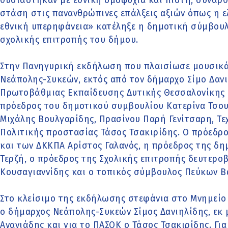
θυσιάστηκαν με εθνική ομοψυχία και πίστη, συνάρ
στάση στις πανανθρώπινες επάλξεις αξιών όπως η ε
εθνική υπερηφάνεια» κατέληξε η δημοτική σύμβου
σχολικής επιτροπής του δήμου.
Στην Πανηγυρική εκδήλωση που πλαισίωσε μουσικά
Νεάπολης-Συκεών, εκτός από τον δήμαρχο Σίμο Δανι
Πρωτοβάθμιας Εκπαίδευσης Δυτικής Θεσσαλονίκης 
πρόεδρος του δημοτικού συμβουλίου Κατερίνα Τσου
Μιχάλης Βουλγαρίδης, Πρασίνου Παρή Γενίτσαρη, Τεχ
Πολιτικής προστασίας Τάσος Τσακιρίδης. Ο πρόεδρ
και των ΔΚΚΠΑ Αρίστος Γαλανός, η πρόεδρος της δη
Τερζή, ο πρόεδρος της Σχολικής επιτροπής δευτερο
Κουσαγιαννίδης και ο τοπικός σύμβουλος Πεύκων Β
Στο κλείσιμο της εκδήλωσης στεφάνια στο Μνημείο 
ο δήμαρχος Νεάπολης-Συκεών Σίμος Δανιηλίδης, εκ 
Ανανιάδης και για το ΠΑΣΟΚ ο Τάσος Τσακιρίδης. Γι