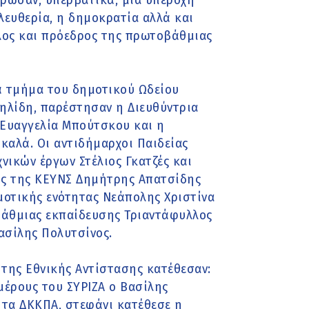
θρωσαν, υπερβατικά, μια υπέροχη
λευθερία, η δημοκρατία αλλά και
λος και πρόεδρος της πρωτοβάθμιας
 τμήμα του δημοτικού Ωδείου
ηλίδη, παρέστησαν η Διευθύντρια
Ευαγγελία Μπούτσκου και η
καλά. Οι αντιδήμαρχοι Παιδείας
νικών έργων Στέλιος Γκατζές και
ος της ΚΕΥΝΣ Δημήτρης Απατσίδης
μοτικής ενότητας Νεάπολης Χριστίνα
βάθμιας εκπαίδευσης Τριαντάφυλλος
ασίλης Πολυτσίνος.
της Εθνικής Αντίστασης κατέθεσαν:
μέρους του ΣΥΡΙΖΑ ο Βασίλης
α τα ΔΚΚΠΑ, στεφάνι κατέθεσε η