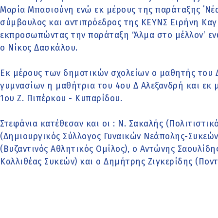
Μαρία Μπασιούνη ενώ εκ μέρους της παράταξης ΄Νέ
σύμβουλος και αντιπρόεδρος της ΚΕΥΝΣ Ειρήνη Καγ
εκπροσωπώντας την παράταξη ‘Άλμα στο μέλλον’ ενώ
ο Νίκος Δασκάλου.
Εκ μέρους των δημοτικών σχολείων ο μαθητής του 
γυμνασίων η μαθήτρια του 4ου Δ Αλεξανδρή και εκ 
1ου Ζ. Πιπέρκου - Κυπαρίδου.
Στεφάνια κατέθεσαν και οι : Ν. Σακαλής (Πολιτιστι
(Δημιουργικός Σύλλογος Γυναικών Νεάπολης-Συκεών 
(Βυζαντινός Αθλητικός Ομίλος), ο Αντώνης Σαουλίδη
Καλλιθέας Συκεών) και ο Δημήτρης Ζιγκερίδης (Πον