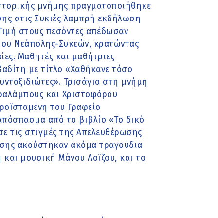
ιστορικής μνήμης πραγματοποιήθηκε
ασης στις Συκιές λαμπρή εκδήλωση
 Τιμή στους πεσόντες απέδωσαν
μου Νεάπολης-Συκεών, κρατώντας
ίες. Μαθητές και μαθήτριες
βαδίτη με τίτλο «Χαθήκανε τόσο
υνταξιδιώτες». Τρισάγιο στη μνήμη
αραλάμπους και Χριστοφόρου
Προϊσταμένη του Γραφείο
 απόσπασμα από το βιβλίο «Το δικό
σε τις στιγμές της Απελευθέρωσης
λωσης ακούστηκαν ακόμα τραγούδια
 και μουσική Μάνου Λοϊζου, και το