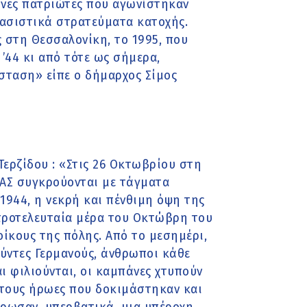
ληνες πατριώτες που αγωνίστηκαν
φασιστικά στρατεύματα κατοχής.
 στη Θεσσαλονίκη, το 1995, που
’44 κι από τότε ως σήμερα,
ίσταση» είπε ο δήμαρχος Σίμος
ερζίδου : «Στις 26 Οκτωβρίου στη
ΕΛΑΣ συγκρούονται με τάγματα
1944, η νεκρή και πένθιμη όψη της
προτελευταία μέρα του Οκτώβρη του
οίκους της πόλης. Από το μεσημέρι,
ύντες Γερμανούς, άνθρωποι κάθε
ι φιλιούνται, οι καμπάνες χτυπούν
 τους ήρωες που δοκιμάστηκαν και