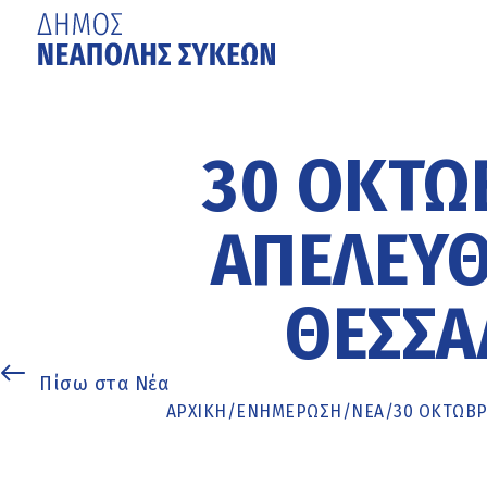
Μετάβαση
στο
κυρίως
30 ΟΚΤΩΒ
περιεχόμενο
ΑΠΕΛΕΥΘ
ΘΕΣΣΑ
Πίσω στα Νέα
ΑΡΧΙΚΉ
/
ΕΝΗΜΈΡΩΣΗ
/
ΝΕΑ
/
30 ΟΚΤΩΒΡ