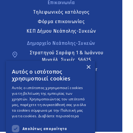
Επικοινωνία
Τηλεφωνικός κατάλογος
Φόρμα επικοινωνίας
ΚΕΠ Δήμου Νεάπολης-Συκεών
Δημαρχείο Νεάπολης-Συκεών
Στρατηγού Σαράφη 1 & Ιωάννου
Μιχαήλ, Συκιές, 56625
×
neapoli.sykies@ddt.gov.gr
Αυτός ο ιστότοπος
χρησιμοποιεί cookies
Ακολουθήστε
Αυτός ο ιστότοπος χρησιμοποιεί cookies
για τη βελτίωση της εμπειρίας των
χρηστών. Χρησιμοποιώντας τον ιστότοπό
μας, παρέχετε τη συγκατάθεσή σας για όλα
English Version
τα cookies σύμφωνα με την Πολιτική μας
για τα cookies.
Διαβάστε περισσότερα
An
project
Απολύτως απαραίτητα