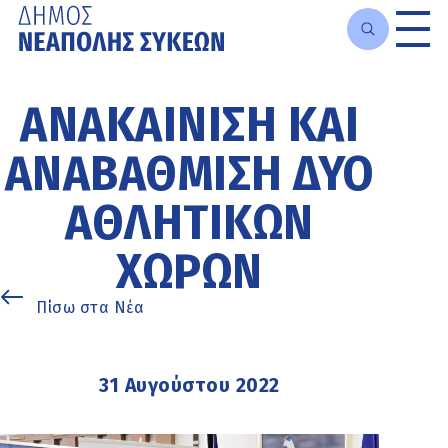
Μετάβαση
στο
ΑΝΑΚΑΊΝΙΣΗ ΚΑΙ
κυρίως
περιεχόμενο
ΑΝΑΒΆΘΜΙΣΗ ΔΥΟ
ΑΘΛΗΤΙΚΏΝ
ΧΏΡΩΝ
Πίσω στα Νέα
31 Αυγούστου 2022