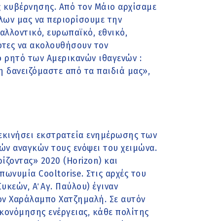
ς κυβέρνησης. Από τον Μάιο αρχίσαμε
όλων μας να περιορίσουμε την
αλλοντικό, ευρωπαϊκό, εθνικό,
ότες να ακολουθήσουν τον
ο ρητό των Αμερικανών ιθαγενών :
η δανειζόμαστε από τα παιδιά μας»,
ξεκινήσει εκστρατεία ενημέρωσης των
ών αναγκών τους ενόψει του χειμώνα.
ζοντας» 2020 (Horizon) και
πωνυμία Cooltorise. Στις αρχές του
υκεών, Α΄ Αγ. Παύλου) έγιναν
τον Χαράλαμπο Χατζημαλή. Σε αυτόν
κονόμησης ενέργειας, κάθε πολίτης