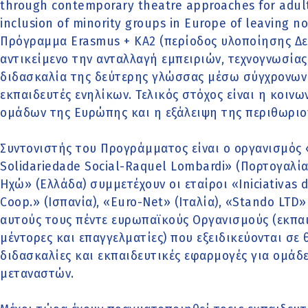
through contemporary theatre approaches for adult
inclusion of minority groups in Europe of leaving n
Πρόγραμμα Erasmus + KA2 (περίοδος υλοποίησης Δε
αντικείμενο την ανταλλαγή εμπειριών, τεχνογνωσία
διδασκαλία της δεύτερης γλώσσας μέσω σύγχρονων
εκπαιδευτές ενηλίκων. Τελικός στόχος είναι η κοι
ομάδων της Ευρώπης και η εξάλειψη της περιθωριο
Συντονιστής του Προγράμματος είναι ο οργανισμός «
Solidariedade Social-Raquel Lombardi» (Πορτογαλία
Ηχώ» (Ελλάδα) συμμετέχουν οι εταίροι «Iniciativas 
Coop.» (Ισπανία), «Euro-Net» (Ιταλία), «Stando LTD
αυτούς τους πέντε ευρωπαϊκούς Οργανισμούς (εκπαι
μέντορες και επαγγελματίες) που εξειδικεύονται σε 
διδασκαλίες και εκπαιδευτικές εφαρμογές για ομάδ
μεταναστών.