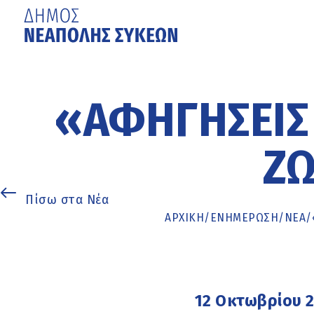
Μετάβαση
στο
κυρίως
«ΑΦΗΓΉΣΕΙΣ 
περιεχόμενο
ΖΩ
Πίσω στα Νέα
ΑΡΧΙΚΉ
/
ΕΝΗΜΈΡΩΣΗ
/
ΝΕΑ
/
12 Οκτωβρίου 