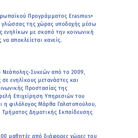
Ευρωπαϊκού Προγράμματος Erasmus+
ς γλώσσας της χώρας υποδοχής μέσω
ς ενηλίκων με σκοπό την κοινωνική
να αποκλείεται κανείς.
ο Νεάπολης-Συκεών από το 2009,
σε ενηλίκους μετανάστες και
οινωνικής Προστασίας της
ωφελή Επιχείρηση Υπηρεσιών του
χει η φιλόλογος Μάρθα Γαλατοπούλου,
ύ Τμήματος Δημοτικής Εκπαίδευσης
100 μαθητές από διάφορες χώρες του