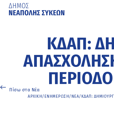
Μετάβαση
στο
κυρίως
ΚΔΑΠ: Δ
περιεχόμενο
ΑΠΑΣΧΌΛΗΣΗ
ΠΕΡΊΟΔΟ
Πίσω στα Νέα
ΑΡΧΙΚΉ
/
ΕΝΗΜΈΡΩΣΗ
/
ΝΕΑ
/
ΚΔΑΠ: ΔΗΜΙΟΥΡΓ