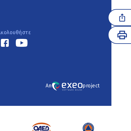
Ακολουθήστε
An
project