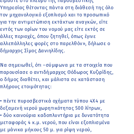
είμαστε στο πλευρό της Πυροσβεστικής
Υπηρεσίας θέτοντας πάντα στη διάθεσή της όλο
τον μηχανολογικό εξοπλισμό και το προσωπικό
για την αντιμετώπιση εκτάκτων αναγκών, είτε
εντός των ορίων του νομού μας είτε εκτός σε
άλλες περιοχές, όπου ζητηθεί, όπως έγινε
αλλεπάλληλες φορές στο παρελθόν», δήλωσε ο
δήμαρχος Σίμος Δανιηλίδης.
Να σημειωθεί, ότι –σύμφωνα με τα στοιχεία που
παρουσίασε ο αντιδήμαρχος Θόδωρος Κυζιρίδης,
ο δήμος διαθέτει, και μάλιστα σε κατάσταση
πλήρους ετοιμότητας:
• πέντε πυροσβεστικά οχήματα τύπου 4Χ4 με
δεξαμενή νερού χωρητικότητας 500 λίτρων,
• δύο καινούρια καδοπλυντήρια με δυνατότητα
μεταφοράς 4 κ.μ. νερού, που είναι εξοπλισμένα
με μάνικα μήκους 50 μ. για ρίψη νερού,