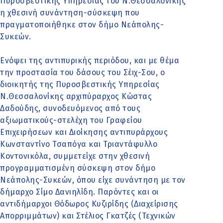
Πυροσβεστικής Υπηρεσίας του Ν.Θεσσαλονίκης
η χθεσινή συνάντηση-σύσκεψη που
πραγματοποιήθηκε στον δήμο Νεάπολης-
Συκεών.
Ενόψει της αντιπυρικής περιόδου, και με θέμα
την προστασία του δάσους του Σέιχ-Σου, ο
διοικητής της Πυροσβεστικής Υπηρεσίας
Ν.Θεσσαλονίκης αρχιπύραρχος Κώστας
Δαδούδης, συνοδευόμενος από τους
αξιωματικούς-στελέχη του Γραφείου
Επιχειρήσεων και Διοίκησης αντιπυράρχους
Κωνσταντίνο Τσαπόγα και Τριαντάφυλλο
Κοντονικόλα, συμμετείχε στην χθεσινή
προγραμματισμένη σύσκεψη στον δήμο
Νεάπολης-Συκεών, όπου είχε συνάντηση με τον
δήμαρχο Σίμο Δανιηλίδη. Παρόντες και οι
αντιδήμαρχοι Θόδωρος Κυζιρίδης (Διαχείρισης
Απορριμμάτων) και Στέλιος Γκατζές (Τεχνικών