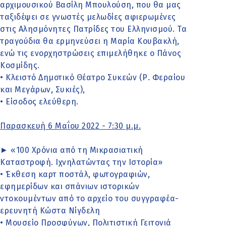
αρχιμουσικού Βασίλη Μπουλούση, που θα μας
ταξιδέψει σε γνωστές μελωδίες αφιερωμένες
στις Αλησμόνητες Πατρίδες του Ελληνισμού. Τα
τραγούδια θα ερμηνεύσει η Μαρία Κουβακλή,
ενώ τις ενορχηστρώσεις επιμελήθηκε ο Πάνος
Κοσμίδης.
• Κλειστό Δημοτικό Θέατρο Συκεών (Ρ. Φεραίου
και Μεγάρων, Συκιές),
• Είσοδος ελεύθερη.
Παρασκευή 6 Μαΐου 2022 - 7:30 μ.μ.
► «100 Χρόνια από τη Μικρασιατική
Καταστροφή. Ιχνηλατώντας την Ιστορία»
• Έκθεση καρτ ποστάλ, φωτογραφιών,
εφημερίδων και σπάνιων ιστορικών
ντοκουμέντων από το αρχείο του συγγραφέα-
ερευνητή Κώστα Νίγδελη
• Μουσείο Προσφύγων, Πολιτιστική Γειτονιά