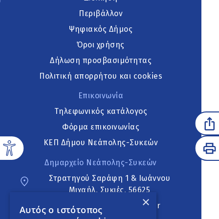
Περιβάλλον
Ψηφιακός Δήμος
Όροι χρήσης
Δήλωση προσβασιμότητας
Πολιτική απορρήτου και cookies
Επικοινωνία
Τηλεφωνικός κατάλογος
Φόρμα επικοινωνίας
ΚΕΠ Δήμου Νεάπολης-Συκεών
Δημαρχείο Νεάπολης-Συκεών
Στρατηγού Σαράφη 1 & Ιωάννου
Μιχαήλ, Συκιές, 56625
×
neapoli.sykies@ddt.gov.gr
Αυτός ο ιστότοπος