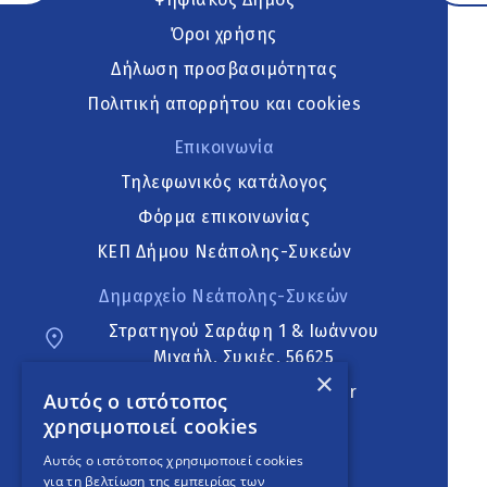
Όροι χρήσης
Δήλωση προσβασιμότητας
Πολιτική απορρήτου και cookies
Επικοινωνία
Τηλεφωνικός κατάλογος
Φόρμα επικοινωνίας
ΚΕΠ Δήμου Νεάπολης-Συκεών
Δημαρχείο Νεάπολης-Συκεών
Στρατηγού Σαράφη 1 & Ιωάννου
Μιχαήλ, Συκιές, 56625
×
neapoli.sykies@ddt.gov.gr
Αυτός ο ιστότοπος
χρησιμοποιεί cookies
Ακολουθήστε
Αυτός ο ιστότοπος χρησιμοποιεί cookies
για τη βελτίωση της εμπειρίας των