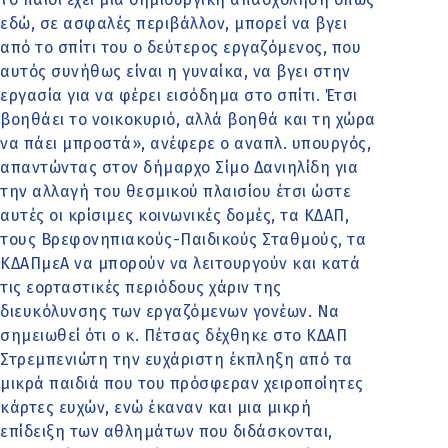
εδώ, σε ασφαλές περιβάλλον, μπορεί να βγει
από το σπίτι του ο δεύτερος εργαζόμενος, που
αυτός συνήθως είναι η γυναίκα, να βγει στην
εργασία για να φέρει εισόδημα στο σπίτι. Έτσι
βοηθάει το νοικοκυριό, αλλά βοηθά και τη χώρα
να πάει μπροστά», ανέφερε ο αναπλ. υπουργός,
απαντώντας στον δήμαρχο Σίμο Δανιηλίδη για
την αλλαγή του θεσμικού πλαισίου έτσι ώστε
αυτές οι κρίσιμες κοινωνικές δομές, τα ΚΔΑΠ,
τους Βρεφονηπιακούς-Παιδικούς Σταθμούς, τα
ΚΔΑΠμεΑ να μπορούν να λειτουργούν και κατά
τις εορταστικές περιόδους χάριν της
διευκόλυνσης των εργαζόμενων γονέων. Να
σημειωθεί ότι ο κ. Πέτσας δέχθηκε στο ΚΔΑΠ
Στρεμπενιώτη την ευχάριστη έκπληξη από τα
μικρά παιδιά που του πρόσφεραν χειροποίητες
κάρτες ευχών, ενώ έκαναν και μια μικρή
επίδειξη των αθλημάτων που διδάσκονται,