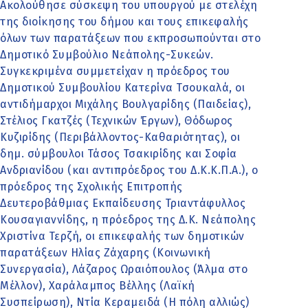
Ακολούθησε σύσκεψη του υπουργού με στελέχη
της διοίκησης του δήμου και τους επικεφαλής
όλων των παρατάξεων που εκπροσωπούνται στο
Δημοτικό Συμβούλιο Νεάπολης-Συκεών.
Συγκεκριμένα συμμετείχαν η πρόεδρος του
Δημοτικού Συμβουλίου Κατερίνα Τσουκαλά, οι
αντιδήμαρχοι Μιχάλης Βουλγαρίδης (Παιδείας),
Στέλιος Γκατζές (Τεχνικών Έργων), Θόδωρος
Κυζιρίδης (Περιβάλλοντος-Καθαριότητας), οι
δημ. σύμβουλοι Τάσος Τσακιρίδης και Σοφία
Ανδριανίδου (και αντιπρόεδρος του Δ.Κ.Κ.Π.Α.), ο
πρόεδρος της Σχολικής Επιτροπής
Δευτεροβάθμιας Εκπαίδευσης Τριαντάφυλλος
Κουσαγιαννίδης, η πρόεδρος της Δ.Κ. Νεάπολης
Χριστίνα Τερζή, οι επικεφαλής των δημοτικών
παρατάξεων Ηλίας Ζάχαρης (Κοινωνική
Συνεργασία), Λάζαρος Ωραιόπουλος (Άλμα στο
Μέλλον), Χαράλαμπος Βέλλης (Λαϊκή
Συσπείρωση), Ντία Κεραμειδά (Η πόλη αλλιώς)