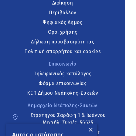
Διοίκηση
Περιβάλλον
Ψηφιακός Δήμος
Όροι χρήσης
Δήλωση προσβασιμότητας
Πολιτική απορρήτου και cookies
Επικοινωνία
Τηλεφωνικός κατάλογος
Φόρμα επικοινωνίας
ΚΕΠ Δήμου Νεάπολης-Συκεών
Δημαρχείο Νεάπολης-Συκεών
Στρατηγού Σαράφη 1 & Ιωάννου
Μιχαήλ, Συκιές, 56625
×
neapoli.sykies@ddt.gov.gr
Αυτός ο ιστότοπος