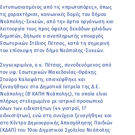
Εντυπωσιασμένος από τις «πρωτοπόρες», όπως
τις χαρακτήρισε, κοινωνικές δομές του δήμου
Νεάπολης-Συκεών, από την άρτια οργάνωση και
λειτουργία τους προς όφελος δεκάδων χιλιάδων
δημοτών, δήλωσε ο αναπληρωτής υπουργός
Εσωτερικών Στέλιος Πέτσας, κατά τη σημερινή
του επίσκεψη στον δήμο Νεάπολης-Συκεών.
Συγκεκριμένα, ο κ. Πέτσας, συνοδευόμενος από
τον υφ. Εσωτερικών Μακεδονίας-Θράκης
Σταύρο Καλαφάτη, επισκέφθηκε και
ξεναγήθηκε στα Δημοτικά Ιατρεία της Δ.Ε.
Νεάπολης (Β΄ ΚΑΠΗ Νεάπολης), τα οποία είναι
πλήρως στελεχωμένα με ιατρικό προσωπικό
όλων των ειδικοτήτων (44 γιατροί, 17
ειδικοτήτων), ενώ στη συνέχεια ξεναγήθηκε και
στο Κέντρο Δημιουργικής Απασχόλησης Παιδιών
(ΚΔΑΠ) του 10ου Δημοτικού Σχολείου Νεάπολης