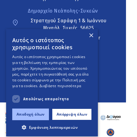
Δημαρχείο Νεάπολης-Συκεών
Στρατηγού Σαράφη 1 & Ιωάννου
Μιχαήλ, Συκιές, 56625
×
neapoli.sykies@ddt.gov.gr
Αυτός ο ιστότοπος
χρησιμοποιεί cookies
Ακολουθήστε
Αυτός ο ιστότοπος χρησιμοποιεί cookies
για τη βελτίωση της εμπειρίας των
χρηστών. Χρησιμοποιώντας τον ιστότοπό
μας, παρέχετε τη συγκατάθεσή σας για όλα
English Version
τα cookies σύμφωνα με την Πολιτική μας
για τα cookies.
Διαβάστε περισσότερα
An
project
Απολύτως απαραίτητα
Αποδοχή όλων
Απόρριψη όλων
Εμφάνιση λεπτομερειών