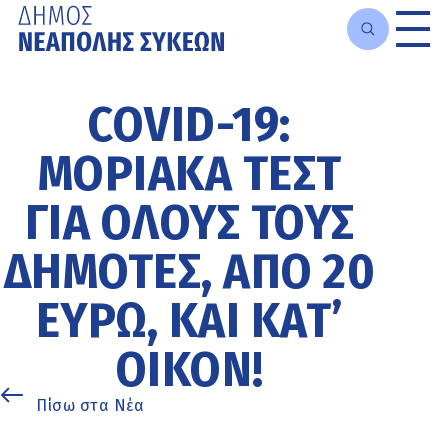
Μετάβαση
στο
COVID-19:
κυρίως
περιεχόμενο
ΜΟΡΙΑΚΆ ΤΕΣΤ
ΓΙΑ ΌΛΟΥΣ ΤΟΥΣ
ΔΗΜΌΤΕΣ, ΑΠΌ 20
ΕΥΡΏ, ΚΑΙ ΚΑΤ’
ΟΊΚΟΝ!
Πίσω στα Νέα