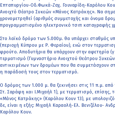
Επταπυργίου-Οδ.Φωκά-Ζαχ. Γουναρίδη-Καρόλου Κουν
Ανοιχτό Θέατρο Συκεών «Μάνος Κατράκης». Να σημει
χρονομετρηθεί (αριθμός συμμετοχής και όνομα δρο
προγραμματισμένο ηλεκτρονικό τσιπ καταγραφής χρ
Στο λαϊκό δρόμο των 5.000μ. θα υπάρχει σταθμός υ
(περιοχή Κύπρου με Ρ. Φεραίου), ενώ στον τερματισμ
φρούτο. Αποδυτήρια θα υπάρχουν στην αφετηρία (γ
τερματισμό (Γυμναστήριο Ανοιχτού Θεάτρου Συκεώ
αντικειμένων των δρομέων που θα συμμετάσχουν στα
η παράδοσή τους στον τερματισμό.
Ο δρόμος των 1.000 μ. θα ξεκινήσει στις 11 π.μ. απ
Στ. Σαράφη και Ι.Μιχαήλ 1), με τερματισμό, επίσης,
«Μάνος Κατράκης» (Καρόλου Κουν 13), με υπολογιζό
δε, είναι η εξής: Μιχαήλ Καραολή-Ελ. Βενιζέλου- Α
Καρόλου Κουν.