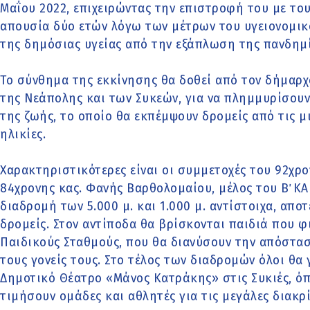
Μαΐου 2022, επιχειρώντας την επιστροφή του με το
απουσία δύο ετών λόγω των μέτρων του υγειονομι
της δημόσιας υγείας από την εξάπλωση της πανδημ
Το σύνθημα της εκκίνησης θα δοθεί από τον δήμαρχ
της Νεάπολης και των Συκεών, για να πλημμυρίσουν
της ζωής, το οποίο θα εκπέμψουν δρομείς από τις μ
ηλικίες.
Χαρακτηριστικότερες είναι οι συμμετοχές του 92χρο
84χρονης κας. Φανής Βαρθολομαίου, μέλος του Β΄ Κ
διαδρομή των 5.000 μ. και 1.000 μ. αντίστοιχα, απο
δρομείς. Στον αντίποδα θα βρίσκονται παιδιά που φ
Παιδικούς Σταθμούς, που θα διανύσουν την απόστασ
τους γονείς τους. Στο τέλος των διαδρομών όλοι θα 
Δημοτικό Θέατρο «Μάνος Κατράκης» στις Συκιές, όπο
τιμήσουν ομάδες και αθλητές για τις μεγάλες διακρ