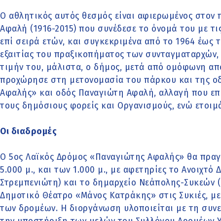
Ο αθλητικός αυτός θεσμός είναι αφιερωμένος στον
Αφαλή (1916-2015) που συνέδεσε το όνομά του με τι
επί σειρά ετών, και συγκεκριμένα από το 1964 έως 
εξαιτίας του πραξικοπήματος των συνταγματαρχών, 
τιμήν του, μάλιστα, ο δήμος, μετά από ομόφωνη α
προχώρησε στη μετονομασία του πάρκου και της ο
Αφαλής» και οδός Παναγιώτη Αφαλή, αλλαγή που ε
τους δημόσιους φορείς και Οργανισμούς, ενώ ετοιμ
Οι διαδρομές
Ο 5ος Λαϊκός Δρόμος «Παναγιώτης Αφαλής» θα πραγ
5.000 μ., και των 1.000 μ., με αφετηρίες το Ανοιχτ
Στρεμπενιώτη) και το δημαρχείο Νεάπολης-Συκεών (
Δημοτικό Θέατρο «Μάνος Κατράκης» στις Συκιές, μ
των δρομέων. Η διοργάνωση υλοποιείται με τη συνε