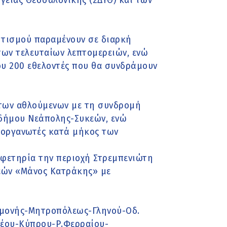
γείας Θεσσαλονίκης (ΣΔΥΘ) και των
ητισμού παραμένουν σε διαρκή
των τελευταίων λεπτομερειών, ενώ
που 200 εθελοντές που θα συνδράμουν
 των αθλούμενων με τη συνδρομή
δήμου Νεάπολης-Συκεών, ενώ
ιοργανωτές κατά μήκος των
 αφετηρία την περιοχή Στρεμπενιώτη
κεών «Μάνος Κατράκης» με
σταμονής-Μητροπόλεως-Γληνού-Οδ.
ρέου-Κύπρου-Ρ.Φερραίου-