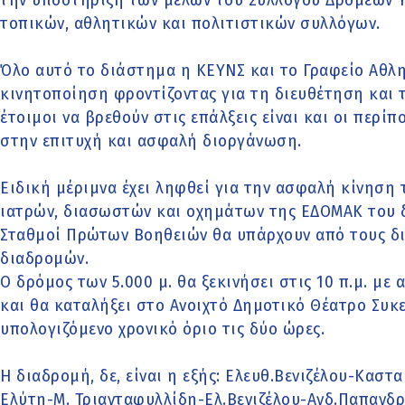
την υποστήριξη των μελών του Συλλόγου Δρομέων Υ
τοπικών, αθλητικών και πολιτιστικών συλλόγων.
Όλο αυτό το διάστημα η ΚΕΥΝΣ και το Γραφείο Αθλ
κινητοποίηση φροντίζοντας για τη διευθέτηση και 
έτοιμοι να βρεθούν στις επάλξεις είναι και οι περί
στην επιτυχή και ασφαλή διοργάνωση.
Ειδική μέριμνα έχει ληφθεί για την ασφαλή κίνηση
ιατρών, διασωστών και οχημάτων της ΕΔΟΜΑΚ του 
Σταθμοί Πρώτων Βοηθειών θα υπάρχουν από τους δ
διαδρομών.
Ο δρόμος των 5.000 μ. θα ξεκινήσει στις 10 π.μ. με
και θα καταλήξει στο Ανοιχτό Δημοτικό Θέατρο Συ
υπολογιζόμενο χρονικό όριο τις δύο ώρες.
Η διαδρομή, δε, είναι η εξής: Ελευθ.Βενιζέλου-Κα
Ελύτη-Μ. Τριανταφυλλίδη-Ελ.Βενιζέλου-Ανδ.Παπανδ