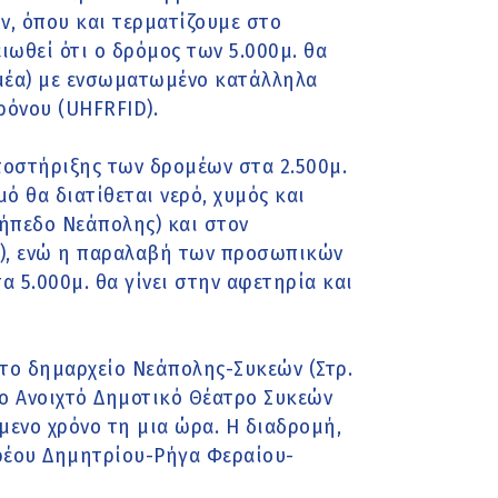
, όπου και τερματίζουμε στο
ωθεί ότι ο δρόμος των 5.000μ. θα
μέα) με ενσωματωμένο κατάλληλα
όνου (UHFRFID).
ποστήριξης των δρομέων στα 2.500μ.
ό θα διατίθεται νερό, χυμός και
ήπεδο Νεάπολης) και στον
ν), ενώ η παραλαβή των προσωπικών
 5.000μ. θα γίνει στην αφετηρία και
ό το δημαρχείο Νεάπολης-Συκεών (Στρ.
 το Ανοιχτό Δημοτικό Θέατρο Συκεών
μενο χρόνο τη μια ώρα. Η διαδρομή,
νδρέου Δημητρίου-Ρήγα Φεραίου-