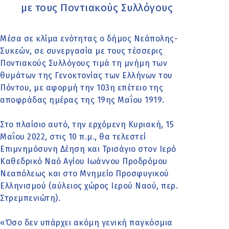
με τους Ποντιακούς Συλλόγους
Μέσα σε κλίμα ενότητας ο δήμος Νεάπολης-
Συκεών, σε συνεργασία με τους τέσσερις
Ποντιακούς Συλλόγους τιμά τη μνήμη των
θυμάτων της Γενοκτονίας των Ελλήνων του
Πόντου, με αφορμή την 103η επέτειο της
αποφράδας ημέρας της 19ης Μαΐου 1919.
Στο πλαίσιο αυτό, την ερχόμενη Κυριακή, 15
Μαΐου 2022, στις 10 π.μ., θα τελεστεί
Επιμνημόσυνη Δέηση και Τρισάγιο στον Ιερό
Καθεδρικό Ναό Αγίου Ιωάννου Προδρόμου
Νεαπόλεως και στο Μνημείο Προσφυγικού
Ελληνισμού (αύλειος χώρος Ιερού Ναού, περ.
Στρεμπενιώτη).
«Όσο δεν υπάρχει ακόμη γενική παγκόσμια