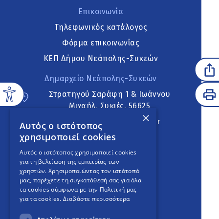
Επικοινωνία
Τηλεφωνικός κατάλογος
Φόρμα επικοινωνίας
ΚΕΠ Δήμου Νεάπολης-Συκεών
Δημαρχείο Νεάπολης-Συκεών
Στρατηγού Σαράφη 1 & Ιωάννου
Μιχαήλ, Συκιές, 56625
×
neapoli.sykies@ddt.gov.gr
Αυτός ο ιστότοπος
χρησιμοποιεί cookies
Ακολουθήστε
Αυτός ο ιστότοπος χρησιμοποιεί cookies
για τη βελτίωση της εμπειρίας των
χρηστών. Χρησιμοποιώντας τον ιστότοπό
μας, παρέχετε τη συγκατάθεσή σας για όλα
English Version
τα cookies σύμφωνα με την Πολιτική μας
για τα cookies.
Διαβάστε περισσότερα
An
project