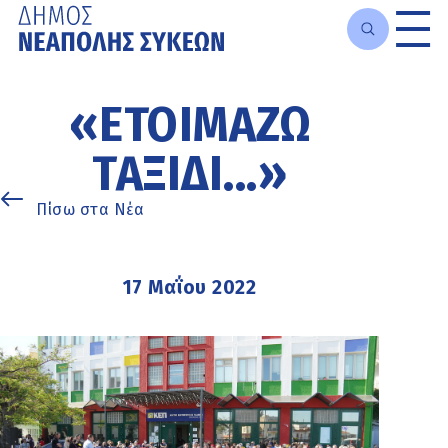
Μετάβαση
στο
«ΕΤΟΙΜΆΖΩ
κυρίως
περιεχόμενο
ΤΑΞΊΔΙ...»
Πίσω στα Νέα
17 Μαΐου 2022