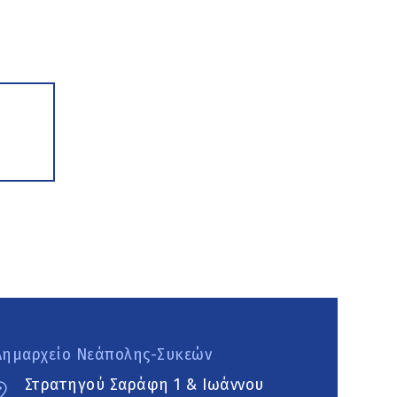
Δημαρχείο Νεάπολης-Συκεών
Στρατηγού Σαράφη 1 & Ιωάννου