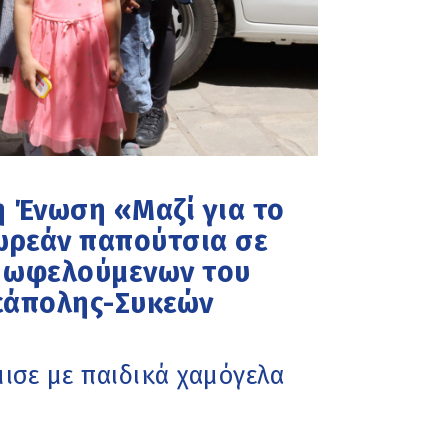
η Ένωση «Μαζί για το
ωρεάν παπούτσια σε
 ωφελούμενων του
εάπολης-Συκεών
ισε με παιδικά χαμόγελα