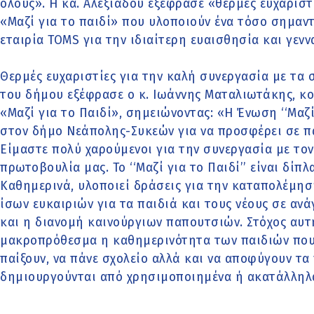
όλους». Η κα. Αλεξιάδου εξέφρασε «θερμές ευχαριστ
«Μαζί για το παιδί» που υλοποιούν ένα τόσο σημαν
εταιρία TOMS για την ιδιαίτερη ευαισθησία και γενν
Θερμές ευχαριστίες για την καλή συνεργασία με τα
του δήμου εξέφρασε ο κ. Ιωάννης Ματαλιωτάκης, κο
«Μαζί για το Παιδί», σημειώνοντας: «Η Ένωση ‘‘Μαζί
στον δήμο Νεάπολης-Συκεών για να προσφέρει σε π
Είμαστε πολύ χαρούμενοι για την συνεργασία με τον
πρωτοβουλία μας. Το ‘‘Μαζί για το Παιδί’’ είναι δίπ
Καθημερινά, υλοποιεί δράσεις για την καταπολέμησ
ίσων ευκαιριών για τα παιδιά και τους νέους σε αν
και η διανομή καινούργιων παπουτσιών. Στόχος αυτή
μακροπρόθεσμα η καθημερινότητα των παιδιών που 
παίξουν, να πάνε σχολείο αλλά και να αποφύγουν τ
δημιουργούνται από χρησιμοποιημένα ή ακατάλληλ