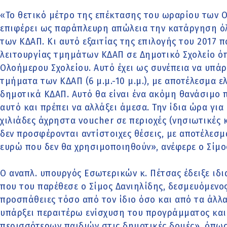
«Το θετικό μέτρο της επέκτασης του ωραρίου των 
επιφέρει ως παράπλευρη απώλεια την κατάργηση 
των ΚΔΑΠ. Κι αυτό εξαιτίας της επιλογής του 2017 
λειτουργίας τμημάτων ΚΔΑΠ σε Δημοτικό Σχολείο ό
Ολοήμερου Σχολείου. Αυτό έχει ως συνέπεια να υπάρ
τμήματα των ΚΔΑΠ (6 μ.μ.-10 μ.μ.), με αποτέλεσμα ελ
δημοτικά ΚΔΑΠ. Αυτό θα είναι ένα ακόμη θανάσιμο 
αυτό και πρέπει να αλλάξει άμεσα. Την ίδια ώρα γι
χιλιάδες άχρηστα voucher σε περιοχές (νησιωτικές κ
δεν προσφέρονται αντίστοιχες θέσεις, με αποτέλεσμ
ευρώ που δεν θα χρησιμοποιηθούν», ανέφερε ο Σίμο
Ο αναπλ. υπουργός Εσωτερικών κ. Πέτσας έδειξε ιδι
που του παρέθεσε ο Σίμος Δανιηλίδης, δεσμευόμενο
προσπάθειες τόσο από τον ίδιο όσο και από τα άλλ
υπάρξει περαιτέρω ενίσχυση του προγράμματος και
περισσότερων παιδιών στις δημοτικές δομές», όπως