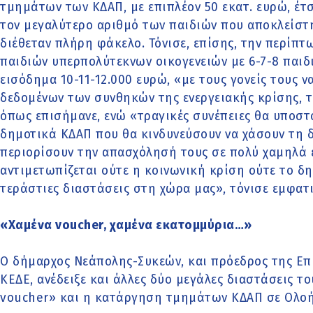
τμημάτων των ΚΔΑΠ, με επιπλέον 50 εκατ. ευρώ, έτ
τον μεγαλύτερο αριθμό των παιδιών που αποκλείστ
διέθεταν πλήρη φάκελο. Τόνισε, επίσης, την περίπ
παιδιών υπερπολύτεκνων οικογενειών με 6-7-8 παιδι
εισόδημα 10-11-12.000 ευρώ, «με τους γονείς τους 
δεδομένων των συνθηκών της ενεργειακής κρίσης, τη
όπως επισήμανε, ενώ «τραγικές συνέπειες θα υποστο
δημοτικά ΚΔΑΠ που θα κινδυνεύσουν να χάσουν τη δ
περιορίσουν την απασχόλησή τους σε πολύ χαμηλά ε
αντιμετωπίζεται ούτε η κοινωνική κρίση ούτε το 
τεράστιες διαστάσεις στη χώρα μας», τόνισε εμφατι
«Χαμένα voucher, χαμένα εκατομμύρια…»
Ο δήμαρχος Νεάπολης-Συκεών, και πρόεδρος της Επ
ΚΕΔΕ, ανέδειξε και άλλες δύο μεγάλες διαστάσεις τ
voucher» και η κατάργηση τμημάτων ΚΔΑΠ σε Ολοή