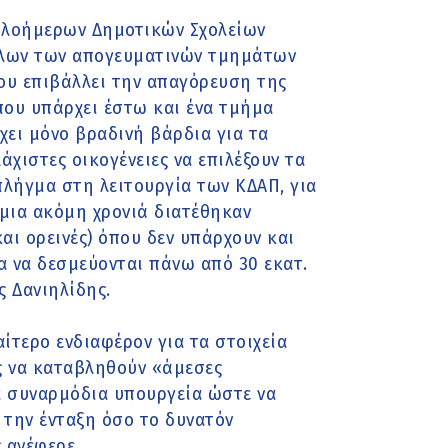
Ολοήμερων Δημοτικών Σχολείων
όλων των απογευματινών τμημάτων
που επιβάλλει την απαγόρευση της
που υπάρχει έστω και ένα τμήμα
χει μόνο βραδινή βάρδια για τα
άχιστες οικογένειες να επιλέξουν τα
πλήγμα στη λειτουργία των ΚΔΑΠ, για
α μια ακόμη χρονιά διατέθηκαν
αι ορεινές) όπου δεν υπάρχουν και
α να δεσμεύονται πάνω από 30 εκατ.
ς Δανιηλίδης.
αίτερο ενδιαφέρον για τα στοιχεία
ς να καταβληθούν «άμεσες
α συναρμόδια υπουργεία ώστε να
 την ένταξη όσο το δυνατόν
 ανέφερε.