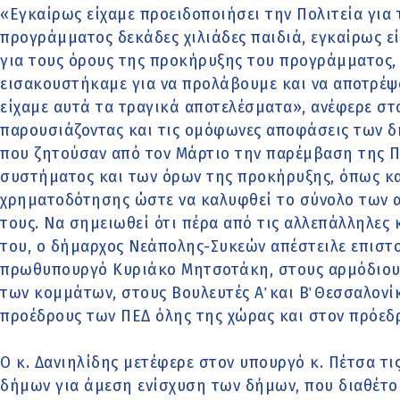
«Εγκαίρως είχαμε προειδοποιήσει την Πολιτεία για 
προγράμματος δεκάδες χιλιάδες παιδιά, εγκαίρως εί
για τους όρους της προκήρυξης του προγράμματος, 
εισακουστήκαμε για να προλάβουμε και να αποτρέψο
είχαμε αυτά τα τραγικά αποτελέσματα», ανέφερε στο
παρουσιάζοντας και τις ομόφωνες αποφάσεις των 
που ζητούσαν από τον Μάρτιο την παρέμβαση της Πο
συστήματος και των όρων της προκήρυξης, όπως και
χρηματοδότησης ώστε να καλυφθεί το σύνολο των α
τους. Να σημειωθεί ότι πέρα από τις αλλεπάλληλες 
του, ο δήμαρχος Νεάπολης-Συκεών απέστειλε επιστο
πρωθυπουργό Κυριάκο Μητσοτάκη, στους αρμόδιους
των κομμάτων, στους Βουλευτές Α΄ και Β΄ Θεσσαλονί
προέδρους των ΠΕΔ όλης της χώρας και στον πρόεδρ
Ο κ. Δανιηλίδης μετέφερε στον υπουργό κ. Πέτσα τ
δήμων για άμεση ενίσχυση των δήμων, που διαθέτου