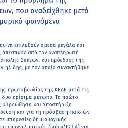
και το πρόβλημα της
ων, που αναδείχθηκε μετά
μμυρικά φαινόμενα
υ να επιλυθούν άμεσα μεγάλα και
ς απέσπασε από τον αναπληρωτή
εάπολης-Συκεών, και πρόεδρος της
ανιηλίδης, με τον οποίο συναντήθηκε
ς-πρωτοβουλίας της ΚΕΔΕ μετά τις
ε δυο κρίσιμα μέτωπα. Το πρώτο
ς «Προώθηση και Υποστήριξη
ίδευση και για τη πρόσβαση παιδιών
σε υπηρεσίες δηµιουργικής
αι επαγγελματικής ζωής»/ΕΣΠΑ) για