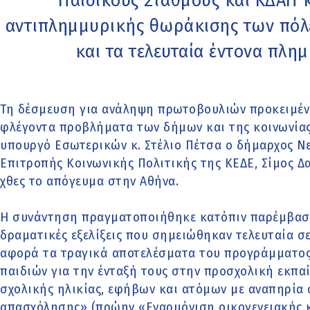
Παιδικούς Σταθμούς και ΚΔΑΠ 
αντιπλημμυρικής θωράκισης των πόλε
και τα τελευταία έντονα πλη
Τη δέσμευση για ανάληψη πρωτοβουλιών προκειμένο
φλέγοντα προβλήματα των δήμων και της κοινωνία
υπουργό Εσωτερικών κ. Στέλιο Πέτσα ο δήμαρχος Ν
Επιτροπής Κοινωνικής Πολιτικής της ΚΕΔΕ, Σίμος Δ
χθες το απόγευμα στην Αθήνα.
Η συνάντηση πραγματοποιήθηκε κατόπιν παρέμβαση
δραματικές εξελίξεις που σημειώθηκαν τελευταία σ
αφορά τα τραγικά αποτελέσματα του προγράμματο
παιδιών για την ένταξή τους στην προσχολική εκπα
σχολικής ηλικίας, εφήβων και ατόµων µε αναπηρία 
απασχόλησης» (πρώην «Εναρμόνιση οικογενειακής κ