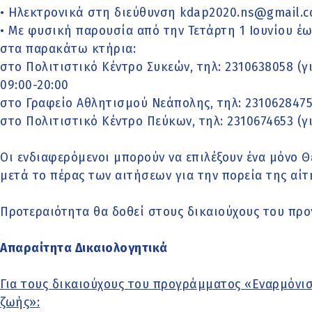
• Ηλεκτρονικά στη διεύθυνση kdap2020.ns@gmail.co
• Με φυσική παρουσία από την Τετάρτη 1 Ιουνίου έως
στα παρακάτω κτήρια:
στο Πολιτιστικό Κέντρο Συκεών, τηλ: 2310638058 (γι
09:00-20:00
στο Γραφείο Αθλητισμού Νεάπολης, τηλ: 2310628475 
στο Πολιτιστικό Κέντρο Πεύκων, τηλ: 2310674653 (γι
Οι ενδιαφερόμενοι μπορούν να επιλέξουν ένα μόνο Θ
μετά το πέρας των αιτήσεων για την πορεία της αίτ
Προτεραιότητα θα δοθεί στους δικαιούχους του προγ
Απαραίτητα Δικαιολογητικά
Για τους δικαιούχους του προγράμματος «Εναρμόνισ
ζωής»: