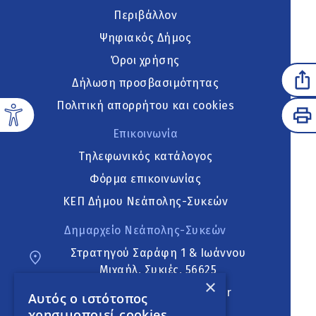
Περιβάλλον
Ψηφιακός Δήμος
Όροι χρήσης
Δήλωση προσβασιμότητας
Πολιτική απορρήτου και cookies
Επικοινωνία
Τηλεφωνικός κατάλογος
Φόρμα επικοινωνίας
ΚΕΠ Δήμου Νεάπολης-Συκεών
Δημαρχείο Νεάπολης-Συκεών
Στρατηγού Σαράφη 1 & Ιωάννου
Μιχαήλ, Συκιές, 56625
×
neapoli.sykies@ddt.gov.gr
Αυτός ο ιστότοπος
χρησιμοποιεί cookies