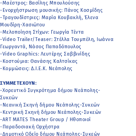
-Μαέστρος: Βασίλης Μπουλούσης
-Ενορχήστρωση μουσικής: Πάνος Κοσμίδης
-Τραγουδίστριες: Μαρία Κουβακλή, Έλενα
Μουδίρη-Χασιώτου
-Μελοποίηση Στίχων: Γεωργία Τέντα
-Video Trailer/Τeaser: Στέλλα Τουμπέλη, Ιωάννα
Γεωργαντά, Νάσος Παπαδόπουλος
-Video Graphics: Λευτέρης Σαββινίδης
-Κοστούμια: Θανάσης Καλτσίκας
-Κομμώσεις: Δ.Ι.Ε.Κ. Νεάπολης
ΣΥΜΜΕΤΕΧΟΥΝ:
-Χορευτικό Συγκρότημα δήμου Νεάπολης-
Συκεών
-Νεανική Σκηνή δήμου Νεάπολης-Συκεών
-Κεντρική Σκηνή δήμου Νεάπολης-Συκεών
-ART MATES Theater Group / Ηθοποιοί
-Παραδοσιακή Ορχήστρα
-Δημοτικό Ωδείο δήμου Νεάπολης-Συκεών