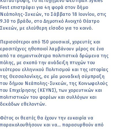
Καταστροφή, το πετυχημένο Φεστιβάλ Sykies
Fest επιστρέφει για 4η φορά στον δήμο
Νεάπολης-Συκεών, το Σάββατο 18 Ιουνίου, στις
9.30 το βράδυ, στο Δημοτικό Ανοιχτό Θέατρο
Συκεών, με ελεύθερη είσοδο για το κοινό.
Περισσότεροι από 150 μουσικοί, χορευτές και
ερασιτέχνες ηθοποιοί λαμβάνουν μέρος σε ένα
από τα σημαντικότερα πολιτιστικά δρώμενα της
πόλης, με σκοπό την ανάδειξη πτυχών του
νεότερου ελληνικού Πολιτισμού και της ιστορίας
της Θεσσαλονίκης, σε μία μοναδική σύμπραξη
του δήμου Νεάπολης-Συκεών, της Κοινωφελούς
του Επιχείρησης (ΚΕΥΝΣ), των χορευτικών και
πολιτιστικών του φορέων και συλλόγων και
δεκάδων εθελοντών.
Φέτος οι θεατές θα έχουν την ευκαιρία να
παρακολουθήσουν και να… παρασυρθούν από