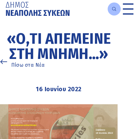
Μετάβαση
στο
«Ό,ΤΙ ΑΠΈΜΕΙΝΕ
κυρίως
περιεχόμενο
ΣΤΗ ΜΝΉΜΗ…»
Πίσω στα Νέα
16 Ιουνίου 2022