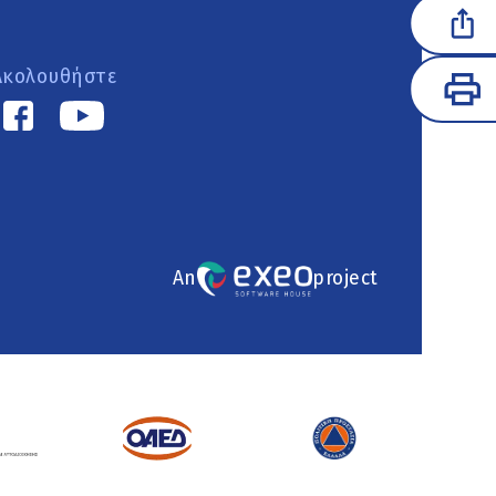
Ακολουθήστε
An
project