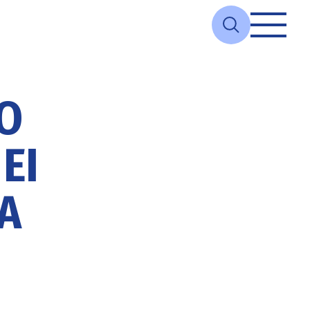
Ο
ΕΙ
Ά