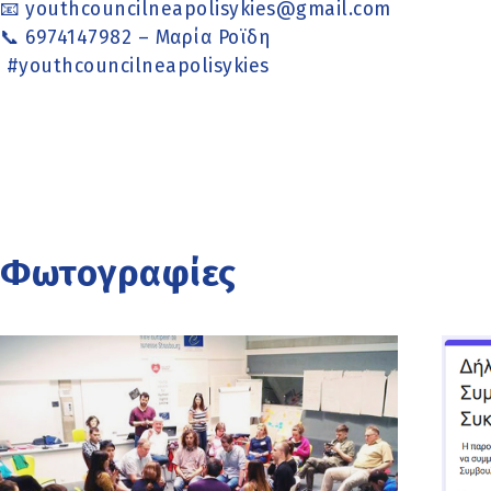
📧 youthcouncilneapolisykies@gmail.com
📞 6974147982 – Μαρία Ροϊδη
#youthcouncilneapolisykies
Φωτογραφίες