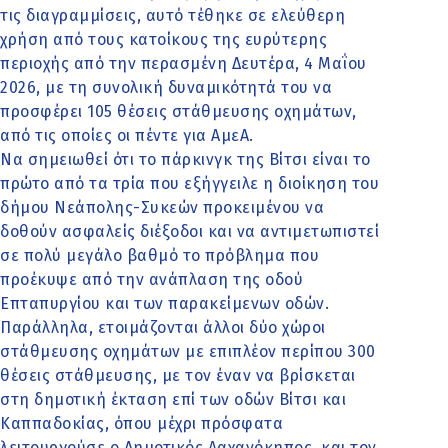
τις διαγραμμίσεις, αυτό τέθηκε σε ελεύθερη
χρήση από τους κατοίκους της ευρύτερης
περιοχής από την περασμένη Δευτέρα, 4 Μαΐου
2026, με τη συνολική δυναμικότητά του να
προσφέρει 105 θέσεις στάθμευσης οχημάτων,
από τις οποίες οι πέντε για ΑμεΑ.
Να σημειωθεί ότι το πάρκινγκ της Βίτσι είναι το
πρώτο από τα τρία που εξήγγειλε η διοίκηση του
δήμου Νεάπολης-Συκεών προκειμένου να
δοθούν ασφαλείς διέξοδοι και να αντιμετωπιστεί
σε πολύ μεγάλο βαθμό το πρόβλημα που
προέκυψε από την ανάπλαση της οδού
Επταπυργίου και των παρακείμενων οδών.
Παράλληλα, ετοιμάζονται άλλοι δύο χώροι
στάθμευσης οχημάτων με επιπλέον περίπου 300
θέσεις στάθμευσης, με τον έναν να βρίσκεται
στη δημοτική έκταση επί των οδών Βίτσι και
Καππαδοκίας, όπου μέχρι πρόσφατα
λειτουργούσε ο Δημοτικός Λαχανόκηπος, και τον