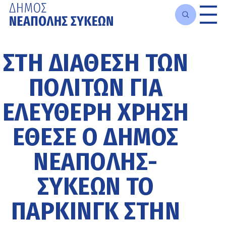
Μετάβαση
στο
ΣΤΗ ΔΙΆΘΕΣΗ ΤΩΝ
κυρίως
περιεχόμενο
ΠΟΛΙΤΏΝ ΓΙΑ
ΕΛΕΎΘΕΡΗ ΧΡΉΣΗ
ΈΘΕΣΕ Ο ΔΉΜΟΣ
ΝΕΆΠΟΛΗΣ-
ΣΥΚΕΏΝ ΤΟ
ΠΆΡΚΙΝΓΚ ΣΤΗΝ