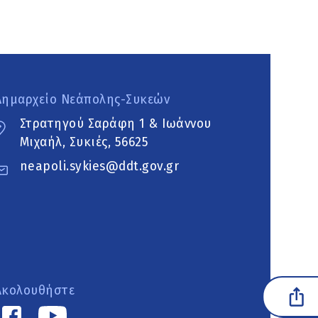
Δημαρχείο Νεάπολης-Συκεών
Στρατηγού Σαράφη 1 & Ιωάννου
Μιχαήλ, Συκιές, 56625
neapoli.sykies@ddt.gov.gr
Ακολουθήστε