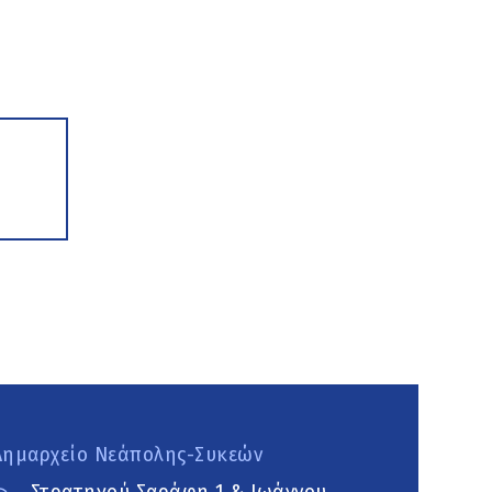
Δημαρχείο Νεάπολης-Συκεών