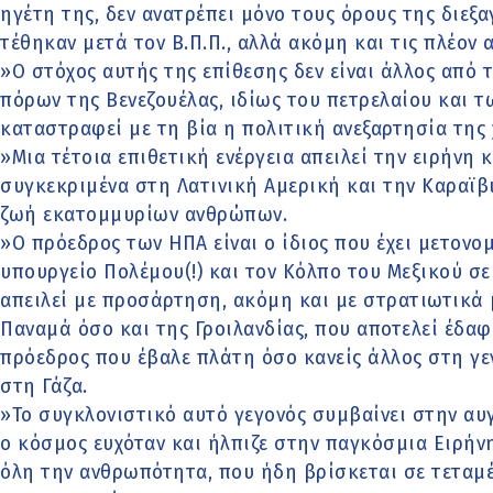
ηγέτη της, δεν ανατρέπει μόνο τους όρους της διεξ
τέθηκαν μετά τον Β.Π.Π., αλλά ακόμη και τις πλέον 
»Ο στόχος αυτής της επίθεσης δεν είναι άλλος από
πόρων της Βενεζουέλας, ιδίως του πετρελαίου και τ
καταστραφεί με τη βία η πολιτική ανεξαρτησία της
»Μια τέτοια επιθετική ενέργεια απειλεί την ειρήνη 
συγκεκριμένα στη Λατινική Αμερική και την Καραϊβι
ζωή εκατομμυρίων ανθρώπων.
»Ο πρόεδρος των ΗΠΑ είναι ο ίδιος που έχει μετονο
υπουργείο Πολέμου(!) και τον Κόλπο του Μεξικού σε
απειλεί με προσάρτηση, ακόμη και με στρατιωτικά 
Παναμά όσο και της Γροιλανδίας, που αποτελεί έδαφο
πρόεδρος που έβαλε πλάτη όσο κανείς άλλος στη γε
στη Γάζα.
»Το συγκλονιστικό αυτό γεγονός συμβαίνει στην αυγ
ο κόσμος ευχόταν και ήλπιζε στην παγκόσμια Ειρήνη
όλη την ανθρωπότητα, που ήδη βρίσκεται σε τεταμέ