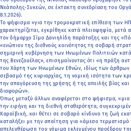
Νεάπολης-Συκεών, σε έκτακτη συνεδρίαση του Οργ
8.1.2026).
Το ψήφισμα «για την τρομοκρατική επίθεση των ΗΠ
χαρακτηρίζεται, εγκρίθηκε κατά πλειοψηφία, μετά 
τον δήμαρχο Σίμο Δανιηλίδη παράταξης και της «Πό
«ενώπιον της διεθνούς κοινότητας τη σοβαρή στρατ
σημερινή κυβέρνηση των Ηνωμένων Πολιτειών κατά
της Βενεζουέλας», επισημαίνοντας ότι «η πράξη α
του Χάρτη των Ηνωμένων Εθνών, ιδίως των άρθρων 1
σεβασμό της κυριαρχίας, τη νομική ισότητα των κρ
την απαγόρευση της χρήσης ή της απειλής βίας και
διαφορών».
Όπως μεταξύ άλλων αναφέρεται στο ψήφισμα, «μια τ
την ειρήνη και τη διεθνή σταθερότητα, συγκεκριμέν
Καραϊβική, και θέτει σε σοβαρό κίνδυνο τη ζωή εκ
καταλήξει με την απαίτηση για «άμεσο τερματισμό 
απελευθέρωση του νόμιμα εκλεγμένου προέδρου τη