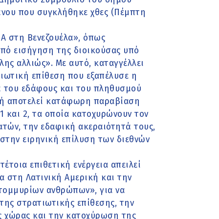
άνου που συγκλήθηκε χθες (Πέμπτη
Α στη Βενεζουέλα», όπως
από εισήγηση της διοικούσας υπό
λης αλλιώς». Με αυτό, καταγγέλλει
ιωτική επίθεση που εξαπέλυσε η
 του εδάφους και του πληθυσμού
υτή αποτελεί κατάφωρη παραβίαση
 και 2, τα οποία κατοχυρώνουν τον
ατών, την εδαφική ακεραιότητά τους,
 στην ειρηνική επίλυση των διεθνών
έτοια επιθετική ενέργεια απειλεί
α στη Λατινική Αμερική και την
ατομμυρίων ανθρώπων», για να
της στρατιωτικής επίθεσης, την
ς χώρας και την κατοχύρωση της