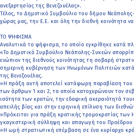
ανεξαρτησίας της Βενεζουέλας».
Τέλος, το Δημοτικό Συμβούλιο του δήμου Νεάπολης
χώρας μας, την Ε.Ε. και όλη την διεθνή κοινότητα ν
ΤΟ ΨΗΦΙΣΜΑ
Αναλυτικά το ψήφισμα, το οποίο εγκρίθηκε κατά πλε
«Το Δημοτικό Συμβούλιο Νεάπολης-Συκεών απορρίπτε
ενώπιον της διεθνούς κοινότητας τη σοβαρή στρατι
σημερινή κυβέρνηση των Ηνωμένων Πολιτειών κατά
της Βενεζουέλας.
»Η πράξη αυτή αποτελεί κατάφωρη παραβίαση του 
των άρθρων 1 και 2, τα οποία κατοχυρώνουν τον σε
ισότητα των κρατών, την εδαφική ακεραιότητά τους
απειλής βίας και στην ειρηνική επίλυση των διεθν
»Πρόκειται για πράξη κρατικής τρομοκρατίας των Η
γκαγκστερική σύλληψη και απαγωγή του Προέδρου 
»Η ωμή στρατιωτική επέμβαση σε ένα κυρίαρχο κρά