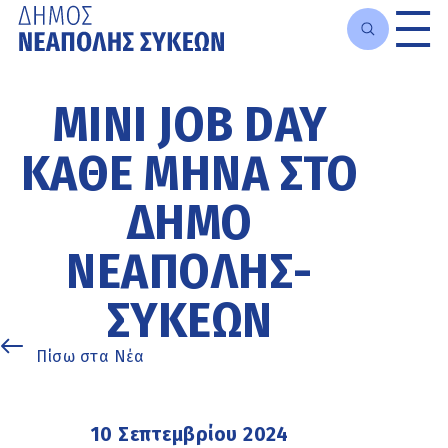
Μετάβαση
στο
MINI JOB DAY
κυρίως
περιεχόμενο
ΚΆΘΕ ΜΉΝΑ ΣΤΟ
ΔΉΜΟ
ΝΕΆΠΟΛΗΣ-
ΣΥΚΕΏΝ
Πίσω στα Νέα
10 Σεπτεμβρίου 2024