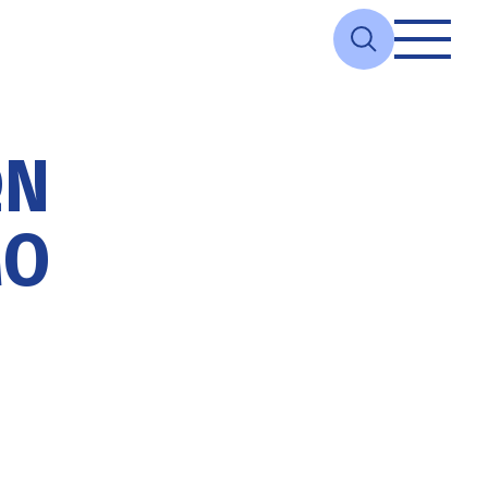
ΏΝ
ΜΟ