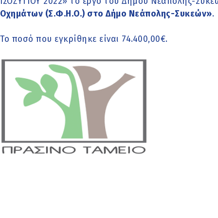
ΙΣΟΖΥΓΙΟΥ 2022» το έργο του Δήμου Νεάπολης-Συκ
Οχημάτων (Σ.Φ.Η.Ο.) στο Δήμο Νεάπολης-Συκεών»
.
Το ποσό που εγκρίθηκε είναι 74.400,00€.