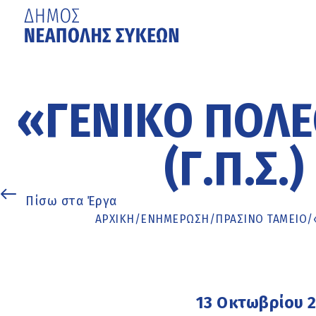
Μετάβαση
στο
κυρίως
«ΓΕΝΙΚΌ ΠΟΛΕ
περιεχόμενο
(Γ.Π.Σ
Πίσω στα Έργα
ΑΡΧΙΚΉ
/
ΕΝΗΜΈΡΩΣΗ
/
ΠΡΑΣΙΝΟ ΤΑΜΕΙΟ
/
13 Οκτωβρίου 