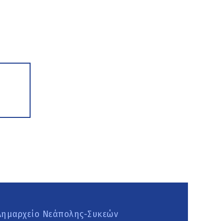
Δημαρχείο Νεάπολης-Συκεών