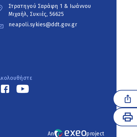
Στρατηγού Σαράφη 1 & Ιωάννου
Μιχαήλ, Συκιές, 56625
neapoli.sykies@ddt.gov.gr
Ακολουθήστε
An
project