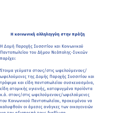
Η κοινωνική αλληλεγγύη στην πράξη
Η ∆οµή Παροχής Συσσιτίου και Κοινωνικού
Παντοπωλείου του Δήμου Νεάπολης-Συκεών
παρέχει:
Έτοιμα γεύματα στους/στις ωφελούμενους/
ωφελούμενες της ∆οµής Παροχής Συσσιτίου και
τρόφιμα και είδη παντοπωλείου συσκευασμένα,
είδη ατοµικής υγιεινής, κατεψυγµένα προϊόντα
κ.ά. στους/στις ωφελούμενους/ωφελούμενες
του Κοινωνικού Παντοπωλείου, προκειμένου να
καλυφθούν οι άμεσες ανάγκες των οικογενειών
για την αξιοπρεπή τους διαβίωση.