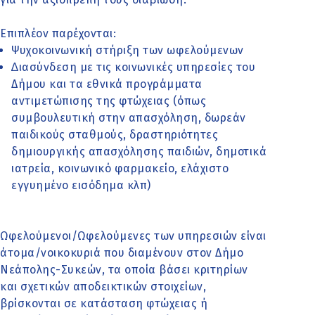
Επιπλέον παρέχονται:
Ψυχοκοινωνική στήριξη των ωφελούμενων
∆ιασύνδεση µε τις κοινωνικές υπηρεσίες του
Δήµου και τα εθνικά προγράµµατα
αντιµετώπισης της φτώχειας (όπως
συµβουλευτική στην απασχόληση, δωρεάν
παιδικούς σταθµούς, δραστηριότητες
δηµιουργικής απασχόλησης παιδιών, δηµοτικά
ιατρεία, κοινωνικό φαρµακείο, ελάχιστο
εγγυημένο εισόδημα κλπ)
Ωφελούµενοι/Ωφελούμενες των υπηρεσιών είναι
άτοµα/νοικοκυριά που διαµένουν στον Δήµο
Νεάπολης-Συκεών, τα οποία βάσει κριτηρίων
και σχετικών αποδεικτικών στοιχείων,
βρίσκονται σε κατάσταση φτώχειας ή