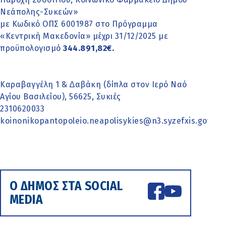
Νεάπολης-Συκεών»
με Κωδικό ΟΠΣ 6001987 στο Πρόγραμμα
«Κεντρική Μακεδονία» μέχρι 31/12/2025 με
προϋπολογισμό
344.891,82€.
Καραβαγγέλη 1 & ∆αβάκη (δίπλα στον Ιερό Ναό
Αγίου Βασιλείου), 56625, Συκιές
2310620033
koinonikopantopoleio.neapolisykies@n3.syzefxis.gov.gr
Ο ΔΗΜΟΣ ΣΤΑ SOCIAL
MEDIA