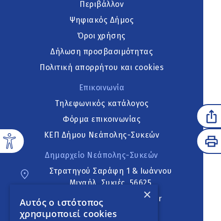
Περιβάλλον
Ψηφιακός Δήμος
Όροι χρήσης
Δήλωση προσβασιμότητας
Πολιτική απορρήτου και cookies
Επικοινωνία
Τηλεφωνικός κατάλογος
Φόρμα επικοινωνίας
ΚΕΠ Δήμου Νεάπολης-Συκεών
Δημαρχείο Νεάπολης-Συκεών
Στρατηγού Σαράφη 1 & Ιωάννου
Μιχαήλ, Συκιές, 56625
×
neapoli.sykies@ddt.gov.gr
Αυτός ο ιστότοπος
χρησιμοποιεί cookies
Ακολουθήστε