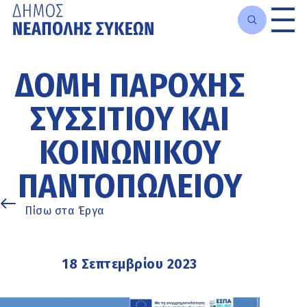
Μετάβαση
στο
ΔΟΜΉ ΠΑΡΟΧΉΣ
κυρίως
περιεχόμενο
ΣΥΣΣΙΤΊΟΥ ΚΑΙ
ΚΟΙΝΩΝΙΚΟΎ
ΠΑΝΤΟΠΩΛΕΊΟΥ
Πίσω στα Έργα
18 Σεπτεμβρίου 2023