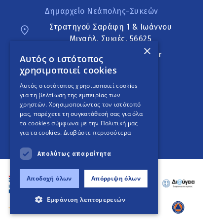
Δημαρχείο Νεάπολης-Συκεών
Στρατηγού Σαράφη 1 & Ιωάννου
Μιχαήλ, Συκιές, 56625
×
neapoli.sykies@ddt.gov.gr
Αυτός ο ιστότοπος
χρησιμοποιεί cookies
Ακολουθήστε
Αυτός ο ιστότοπος χρησιμοποιεί cookies
για τη βελτίωση της εμπειρίας των
χρηστών. Χρησιμοποιώντας τον ιστότοπό
μας, παρέχετε τη συγκατάθεσή σας για όλα
English Version
τα cookies σύμφωνα με την Πολιτική μας
για τα cookies.
Διαβάστε περισσότερα
An
project
Απολύτως απαραίτητα
Αποδοχή όλων
Απόρριψη όλων
Εμφάνιση λεπτομερειών