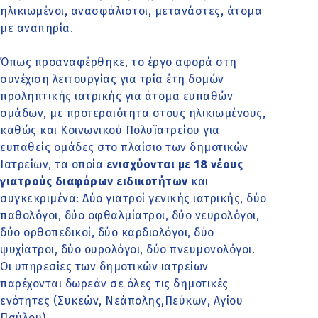
ηλικιωμένοι, ανασφάλιστοι, μετανάστες, άτομα
με αναπηρία.
Όπως προαναφέρθηκε, το έργο αφορά στη
συνέχιση λειτουργίας για τρία έτη δομών
προληπτικής ιατρικής για άτομα ευπαθών
ομάδων, με προτεραιότητα στους ηλικιωμένους,
καθώς και Κοινωνικού Πολυϊατρείου για
ευπαθείς ομάδες στο πλαίσιο των δημοτικών
Ιατρείων, τα οποία
ενισχύονται με 18 νέους
γιατρούς διαφόρων ειδικοτήτων
και
συγκεκριμένα: Δύο γιατροί γενικής ιατρικής, δύο
παθολόγοι, δύο οφθαλμίατροι, δύο νευρολόγοι,
δύο ορθοπεδικοί, δύο καρδιολόγοι, δύο
ψυχίατροι, δύο ουρολόγοι, δύο πνευμονολόγοι.
Οι υπηρεσίες των δημοτικών ιατρείων
παρέχονται δωρεάν σε όλες τις δημοτικές
ενότητες (Συκεών, Νεάπολης,Πεύκων, Αγίου
Παύλου).