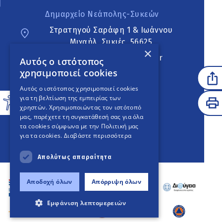
Δημαρχείο Νεάπολης-Συκεών
Στρατηγού Σαράφη 1 & Ιωάννου
Μιχαήλ, Συκιές, 56625
×
neapoli.sykies@ddt.gov.gr
Αυτός ο ιστότοπος
χρησιμοποιεί cookies
Ακολουθήστε
Αυτός ο ιστότοπος χρησιμοποιεί cookies
για τη βελτίωση της εμπειρίας των
χρηστών. Χρησιμοποιώντας τον ιστότοπό
μας, παρέχετε τη συγκατάθεσή σας για όλα
English Version
τα cookies σύμφωνα με την Πολιτική μας
για τα cookies.
Διαβάστε περισσότερα
An
project
Απολύτως απαραίτητα
Αποδοχή όλων
Απόρριψη όλων
Εμφάνιση λεπτομερειών