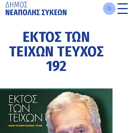
Μετάβαση
στο
ΕΚΤΟΣ ΤΩΝ
κυρίως
περιεχόμενο
ΤΕΙΧΩΝ ΤΕΥΧΟΣ
192