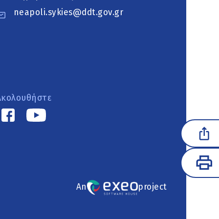
neapoli.sykies@ddt.gov.gr
Ακολουθήστε
An
project