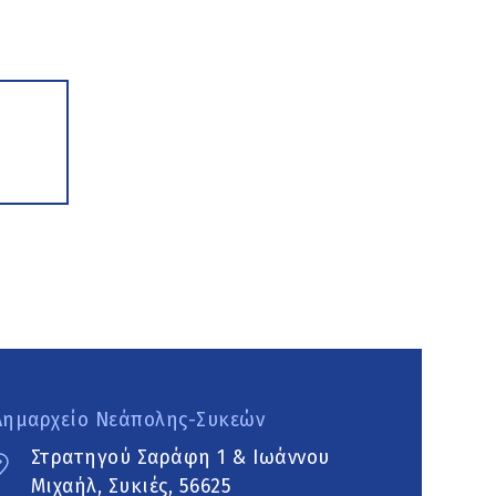
Δημαρχείο Νεάπολης-Συκεών
Στρατηγού Σαράφη 1 & Ιωάννου
Μιχαήλ, Συκιές, 56625