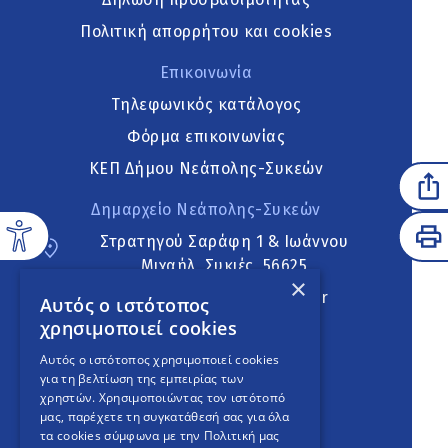
Πολιτική απορρήτου και cookies
Επικοινωνία
Τηλεφωνικός κατάλογος
Φόρμα επικοινωνίας
ΚΕΠ Δήμου Νεάπολης-Συκεών
Δημαρχείο Νεάπολης-Συκεών
Στρατηγού Σαράφη 1 & Ιωάννου
Μιχαήλ, Συκιές, 56625
×
neapoli.sykies@ddt.gov.gr
Αυτός ο ιστότοπος
χρησιμοποιεί cookies
Ακολουθήστε
Αυτός ο ιστότοπος χρησιμοποιεί cookies
για τη βελτίωση της εμπειρίας των
χρηστών. Χρησιμοποιώντας τον ιστότοπό
μας, παρέχετε τη συγκατάθεσή σας για όλα
English Version
τα cookies σύμφωνα με την Πολιτική μας