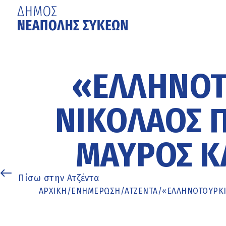
Μετάβαση
στο
κυρίως
«ΕΛΛΗΝΟΤ
περιεχόμενο
ΝΙΚΌΛΑΟΣ Π
ΜΑΎΡΟΣ Κ
Πίσω στην Ατζέντα
ΑΡΧΙΚΉ
/
ΕΝΗΜΈΡΩΣΗ
/
ΑΤΖΕΝΤΑ
/
«ΕΛΛΗΝΟΤΟΥΡΚΙΚ