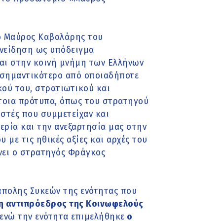
ο Μαύρος Καβαλάρης του
υνείδηση ως υπόδειγμα
και στην κοινή μνήμη των Ελλήνων
ς σημαντικότερο από οποιαδήποτε
ού του, στρατιωτικού και
έτοια πρότυπα, όπως του στρατηγού
στές που συμμετείχαν και
ερία και την ανεξαρτησία μας στην
 με τις ηθικές αξίες και αρχές του
νει ο στρατηγός Φράγκος
άπολης Συκεών της ενότητας που
η αντιπρόεδρος της Κοινωφελούς
ενώ την ενότητα επιμελήθηκε
ο