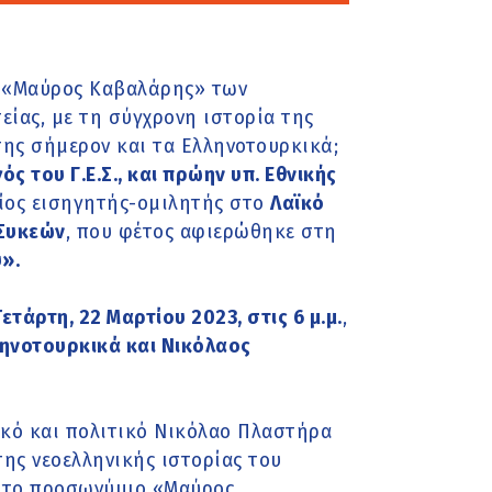
ο «Μαύρος Καβαλάρης» των
ίας, με τη σύγχρονη ιστορία της
 της σήμερον και τα Ελληνοτουρκικά;
ός του Γ.Ε.Σ., και πρώην υπ. Εθνικής
ταίος εισηγητής-ομιλητής στο
Λαϊκό
Συκεών
, που φέτος αφιερώθηκε στη
».
Τετάρτη, 22 Μαρτίου 2023, στις 6 μ.μ.
,
ηνοτουρκικά και Νικόλαος
ικό και πολιτικό Νικόλαο Πλαστήρα
της νεοελληνικής ιστορίας του
ε το προσωνύμιο «Μαύρος