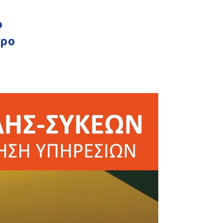
ό
τρο