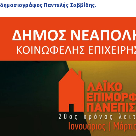
δημοσιογράφος Παντελής Σαββίδης.