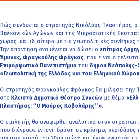
Πώς συνδέεται ο στρατηγός Νικόλαος Πλαστήρας, 
Βαλκανικών Αγώνων και της Μικρασιατικής Εκστρατε
χώρας, και ιδιαίτερα με τις γεωπολιτικές συνθήκες
Την απάντηση αναμένεται να δώσει ο
επίτιμος Αρχηγ
Άμυνας, Φραγκούλης Φράγκος
, που είναι ο τελευ
Επιμορφωτικό Πανεπιστήμιο
του
δήμου Νεάπολης-
«Γεωπολιτική της Ελλάδας και του Ελληνικού Χώρου
Ο στρατηγός Φραγκούλης Φράγκος θα μιλήσει την
στο
Κλειστό Δημοτικό Θέατρο Συκεών
με θέμα
«Ελλ
Πλαστήρας: ‘‘Ο Μαύρος Καβαλάρης’’».
Ο ομιλητής θα αναφερθεί αναλυτικά στον στρατιωτ
που διέγραψε έντονη δράση σε κρίσιμες περιόδους 
πρώτου μισού του 20ου αιώνα και έγινε γνωστός μ