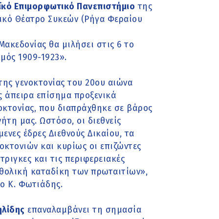
ϊκό Επιμορφωτικό Πανεπιστήμιο
της
ικό Θέατρο Συκεών (Ρήγα Φεραίου
ακεδονίας θα μιλήσει στις 6 το
μός 1909-1923».
της γενοκτονίας του 20ου αιώνα
ς άπειρα επίσημα προξενικά
οκτονίας, που διαπράχθηκε σε βάρος
ήτη μας. Ωστόσο, οι διεθνείς
ενες έδρες Διεθνούς Δικαίου, τα
οκτονιών και κυρίως οι επιζώντες
τριγκες και τις περιφερειακές
αθολική καταδίκη των πρωταιτίων»,
 ο Κ. Φωτιάδης.
ηλίδης
επαναλαμβάνει τη σημασία