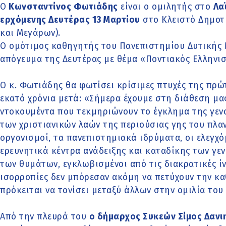
O
Κωνσταντίνος Φωτιάδης
είναι ο ομιλητής στο
Λα
ερχόμενης Δευτέρας 13 Μαρτίου
στο Κλειστό Δημοτ
και Μεγάρων).
Ο ομότιμος καθηγητής του Πανεπιστημίου Δυτικής Μ
απόγευμα της Δευτέρας με θέμα «Ποντιακός Ελληνισ
Ο κ. Φωτιάδης θα φωτίσει κρίσιμες πτυχές της πρώ
εκατό χρόνια μετά: «Σήμερα έχουμε στη διάθεση μα
ντοκουμέντα που τεκμηριώνουν το έγκλημα της γεν
των χριστιανικών λαών της περιούσιας γης του πλαν
οργανισμοί, τα πανεπιστημιακά ιδρύματα, οι ελεγχόμ
ερευνητικά κέντρα ανάδειξης και καταδίκης των γεν
των θυμάτων, εγκλωβισμένοι από τις διακρατικές ίν
ισορροπίες δεν μπόρεσαν ακόμη να πετύχουν την κ
πρόκειται να τονίσει μεταξύ άλλων στην ομιλία του
Από την πλευρά του
ο δήμαρχος Συκεών Σίμος Δανι