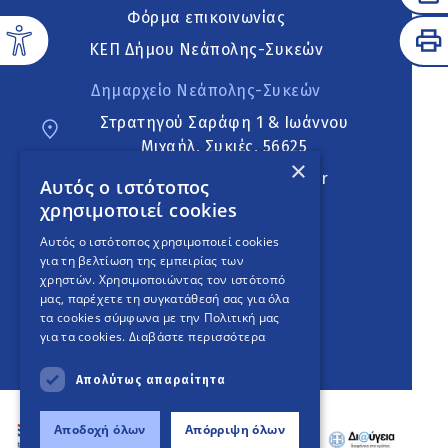
Φόρμα επικοινωνίας
ΚΕΠ Δήμου Νεάπολης-Συκεών
Δημαρχείο Νεάπολης-Συκεών
Στρατηγού Σαράφη 1 & Ιωάννου
Μιχαήλ, Συκιές, 56625
×
neapoli.sykies@ddt.gov.gr
Αυτός ο ιστότοπος
χρησιμοποιεί cookies
Ακολουθήστε
Αυτός ο ιστότοπος χρησιμοποιεί cookies
για τη βελτίωση της εμπειρίας των
χρηστών. Χρησιμοποιώντας τον ιστότοπό
μας, παρέχετε τη συγκατάθεσή σας για όλα
English Version
τα cookies σύμφωνα με την Πολιτική μας
για τα cookies.
Διαβάστε περισσότερα
An
project
Απολύτως απαραίτητα
Αποδοχή όλων
Απόρριψη όλων