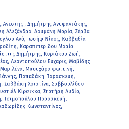
ς Ανέστης , Δημήτρης Ανυφαντάκης,
η Αλεξάνδρα, Δουμάνη Μαρία, Ζέρβα
ρογλου Ανό, Ιωσήφ Νίκος, Καββαδία
ροδίτη, Καραπιπερίδου Μαρία,
ίστιτς Δημήτρης, Κυριάκου Ζωή,
έας, Λεοντοπούλου Εύχαρις, Μαβίδης
 Μαριλένα, Μπουχάρα φωτεινή,
Γιάννης, Παπαδάκη Παρασκευή,
η, Σαββάκη Χριστίνα, Σαββουλίδου
υστιέλ Κίρσικκα, Στατήρη Λυδία,
νη, Τσιμοπούλου Παρασκευή,
εοδωρίδης Κωνσταντίνος,