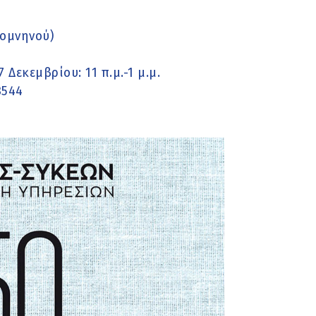
Κομνηνού)
 Δεκεμβρίου: 11 π.μ.-1 μ.μ.
3544