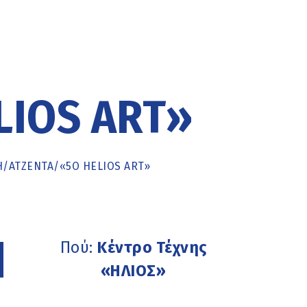
LIOS ART»
Η
/
ΑΤΖΕΝΤΑ
/
«5Ο HELIOS ART»
Πού:
Κέντρο Τέχνης
«ΗΛΙΟΣ»