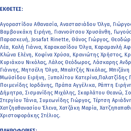
ΕΚΘΕΤΕΣ:
Αγοραστίδου Αθανασία, Αναστασιάδου Όλγα, Γιώργο
Βαμβουκάκη Ειρήνη, Γιαννούτσου Χρυσάνθη, Γωγούσ
Παρασκευή, Josafat Rinette, Θάνος Γιώργος, Θεοδώ
Λέα, Καλή Γιάννα, Καρακασίδου Όλγα, Καραμανλή Αφ
Κλώνα Ελένη, Κοφίνα Χρύσα, Κρανιώτης Χρήστος, Κρ
Κυριάκου Νικόλας, Λάλος Θεόδωρος, Λάσκαρης Ανδρ
Γιάννης, Μητσέλη Όλγα, Μπαλτζής Nικόλας, Μπιζάνη
Μωϋσίδου Ειρήνη, Ξυπολίτου Κατερίνα,Παλατζίδης 
Ποιμενίδης Ιορδάνης, Πράπα Αγγέλικα, Ράπτη Ειρήν
Δήμητρα, Σισμανίδης Μιχάλης, Σκαρλάτου Θεανώ, Σο
Στεργίου Τάνια, Συμεωνίδης Γιώργος, Τέρτση Αριάδ
Χατζηαθανασίου Έλενα, Χατζάκη Μαρία, Χατζηπαπαθ
Χριστοφοράκης Στέλιος.
ΠΛΗΡΟΦΟΡΙΕΣ: